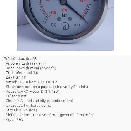
Průměr pouzdra 63
· Připojení zadní (axiální)
· Kapalinové tlumení (glycerín)
· Třída přesnosti 1,6
· Závit G 1/4”
· rozsah -1..+0 bar/-100..+0 kPa
· Stupnice v barech a pascalech (dvojitý číselník)
· Pouzdro AKC – ocel DIN 1.4301
· Průzor plast
· Číselník Al, podklad bílý, stupnice černá
· Ukazovatel Al, barva černá
· Strojek CuZn (Ms)
· Měřící systém trubkové péro, legovaná slitina mědi
· Krytí IP 65