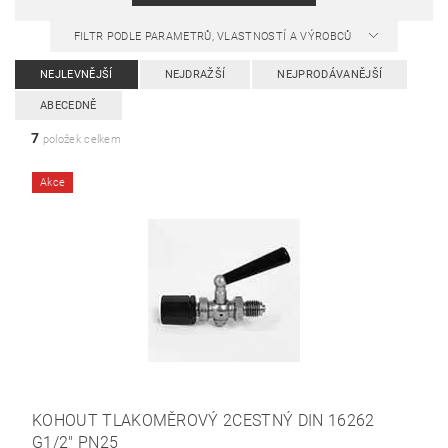
FILTR PODLE PARAMETRŮ, VLASTNOSTÍ A VÝROBCŮ
NEJLEVNĚJŠÍ
NEJDRAŽŠÍ
NEJPRODÁVANĚJŠÍ
ABECEDNĚ
7
položek celkem
Akce
KOHOUT TLAKOMĚROVÝ 2CESTNÝ DIN 16262
G1/2" PN25