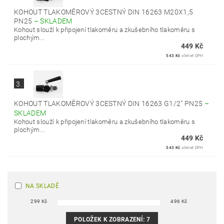
KOHOUT TLAKOMĚROVÝ 3CESTNÝ DIN 16263 M20X1,5
PN25
–
SKLADEM
Kohout slouží k připojení tlakoměru a zkušebního tlakoměru s
plochým...
449 Kč
543 Kč
včetně DPH
3.
KOHOUT TLAKOMĚROVÝ 3CESTNÝ DIN 16263 G1/2" PN25
–
SKLADEM
Kohout slouží k připojení tlakoměru a zkušebního tlakoměru s
plochým...
449 Kč
543 Kč
včetně DPH
NA SKLADĚ
299
Kč
496
Kč
POLOŽEK K ZOBRAZENÍ:
7