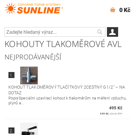
0 Kč
KOHOUTY TLAKOMĚROVÉ AVL
NEJPRODÁVANĚJŠÍ
1.
KOHOUT TLAKOMĚROVÝ TLAČÍTKOVÝ 2CESTNÝ G1/2"
–
NA
DOTAZ
PopisSpeciální uzavírací kohout k tlakoměrům na měření vzduchu,
plynů a...
495 Kč
599 Kč
včetně DPH
2.