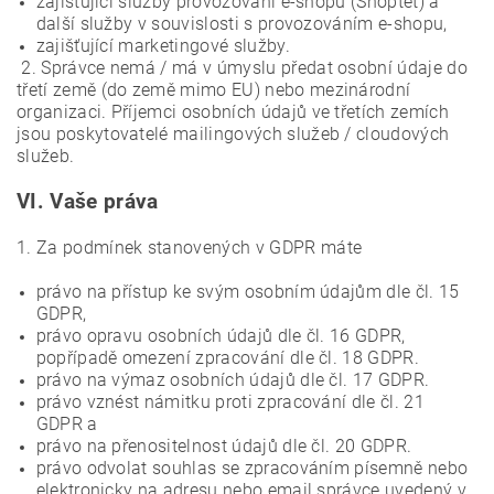
zajišťující služby provozování e-shopu (Shoptet) a
další služby v souvislosti s provozováním e-shopu,
zajišťující marketingové služby.
2. Správce nemá / má v úmyslu předat osobní údaje do
třetí země (do země mimo EU) nebo mezinárodní
organizaci. Příjemci osobních údajů ve třetích zemích
jsou poskytovatelé mailingových služeb / cloudových
služeb.
VI.
Vaše práva
1. Za podmínek stanovených v GDPR máte
právo na přístup ke svým osobním údajům dle čl. 15
GDPR,
právo opravu osobních údajů dle čl. 16 GDPR,
popřípadě omezení zpracování dle čl. 18 GDPR.
právo na výmaz osobních údajů dle čl. 17 GDPR.
právo vznést námitku proti zpracování dle čl. 21
GDPR a
právo na přenositelnost údajů dle čl. 20 GDPR.
právo odvolat souhlas se zpracováním písemně nebo
elektronicky na adresu nebo email správce uvedený v