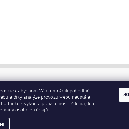
cookies, abychom Vám umožnili pohodlné
S
webu a díky analýze provozu webu neustále
jeho funkce, výkon a použitelnost. Zde najdete
chrany osobních údajů.
NÍ