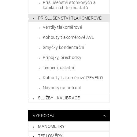
Příslušenství stonkových a
kapilárních termostatů
PŘÍSLUŠENSTVÍ TLAKOMĚROVÉ
Ventily tlakoměrové
Kohouty tlakoměrové AVL
Smyčky kondenzační
Přípojky, přechodky
Těsnění, ostatní
Kohouty tlakoměrové PEVEKO
Návarky na potrubí
SLUŽBY - KALIBRACE
VÝPRODEJ
MANOMETRY
TEPLOMĚRY