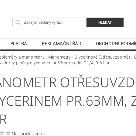
PLATBA
REKLAMAČNÍ ŘÁD
OBCHODNÍ PODMÍ
eploměry a manometry
Manometry
Glycerinové (Otřesuvzdorné)
G
vzdorný plněný glycerinem pr.63mm, zadní G1/4, 0-6 bar
NOMETR OTŘESUVZD
YCERINEM PR.63MM, Z
R
Neohodnoceno