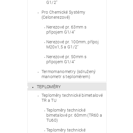
G1/2"
Pro Chemické Systémy
(Celonerezové)
Nerezové pr. 63mm s
přípojem G1/4"
Nerezové pr. 100mm, přípoj
M20x1,5 a G1/2"
Vlože
Nerezové pr. 50mm s
přípojem G1/4"
Termomanometry (sdružený
manometr s teploměrem)
TEPLOMĚRY
Teploměry technické bimetalové
TR a TU
Teploměry technické
bimetalové pr. 60mm (TR60 a
TU60)
Teploměry technické