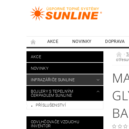
AKCE
NOVINKY
DOPRAVA
T
AKCE
otřesu
NOVINKY
MA
INFRAZÁŘIČE SUNLINE
GL
BOJLERY S TEPELNÝM
ČERPADLEM SUNLINE
PŘÍSLUŠENSTVÍ
BA
ODVLHČOVAČE VZDUCHU
INVENTOR