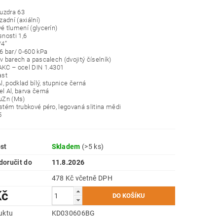
uzdra 63
 zadní (axiální)
vé tlumení (glycerín)
snosti 1,6
/4”
-6 bar/ 0-600 kPa
 v barech a pascalech (dvojitý číselník)
AKC – ocel DIN 1.4301
ast
Al, podklad bílý, stupnice černá
el Al, barva černá
CuZn (Ms)
ystém trubkové péro, legovaná slitina mědi
5
st
Skladem
(>5 ks)
oručit do
11.8.2026
478 Kč včetně DPH
Kč
uktu
KD030606BG