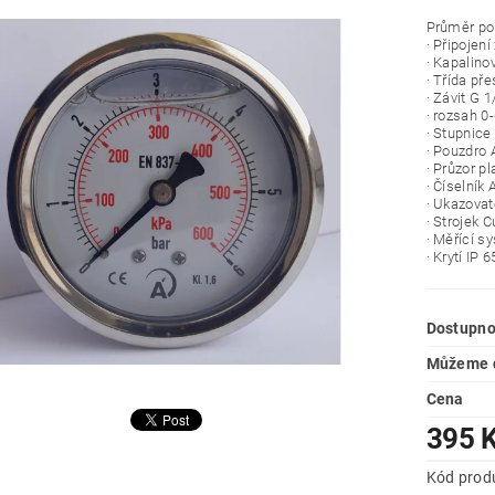
Průměr po
· Připojení
· Kapalino
· Třída pře
· Závit G 1
· rozsah 0
· Stupnice
· Pouzdro 
· Průzor pl
· Číselník 
· Ukazovat
· Strojek 
· Měřící s
· Krytí IP 6
Dostupno
Můžeme d
Cena
395 
Kód prod