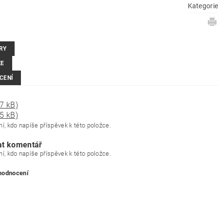
Kategori
RY
ZE
CENÍ
7 kB)
5 kB)
í, kdo napíše příspěvek k této položce.
at komentář
í, kdo napíše příspěvek k této položce.
 hodnocení