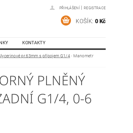
|
PŘIHLÁŠENÍ
REGISTRACE
KOŠÍK:
0 Kč
NKY
KONTAKTY
lycerinové pr.63mm s přípojem G1/4
Manometr
ORNÝ PLNĚNÝ
ADNÍ G1/4, 0-6