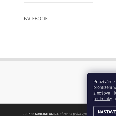
FACEBOOK
Používáme 
prohlížení 
zlepšovali 
podmínky
o
NASTAVE
2026 ©
SUNLINE AGIDA
, všechna práva vyhrazena