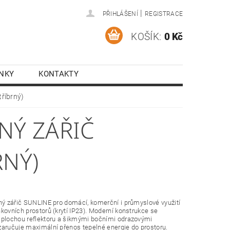
|
PŘIHLÁŠENÍ
REGISTRACE
KOŠÍK:
0 Kč
NKY
KONTAKTY
tříbrný)
NÝ ZÁŘIČ
RNÝ)
ný zářič SUNLINE pro domácí, komerční i průmyslové využití
kovních prostorů (krytí IP23). Moderní konstrukce se
 plochou reflektoru a šikmými bočními odrazovými
aručuje maximální přenos tepelné energie do prostoru.