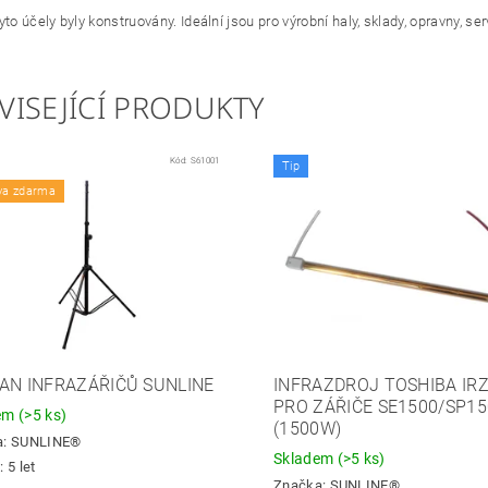
yto účely byly konstruovány. Ideální jsou pro výrobní haly, sklady, opravny, s
VISEJÍCÍ PRODUKTY
Kód:
S61001
Tip
va zdarma
AN INFRAZÁŘIČŮ SUNLINE
INFRAZDROJ TOSHIBA IR
PRO ZÁŘIČE SE1500/SP15
dem
(>5 ks)
(1500W)
a:
SUNLINE®
Skladem
(>5 ks)
 5 let
Značka:
SUNLINE®