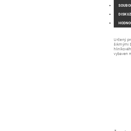
SOUBO
DISKU
HODNO
Určený pr
šikmými b
hliníkové
vybaven m