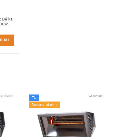
. Délka
500W.
ód:
SP2000G
Kód:
SP2000S
Tip
Doprava zdarma