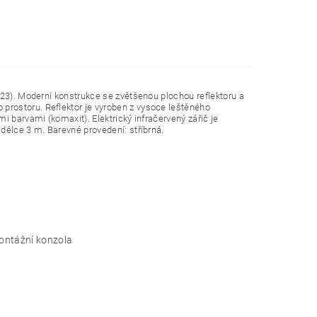
P23). Moderní konstrukce se zvětšenou plochou reflektoru a
prostoru. Reflektor je vyroben z vysoce leštěného
i barvami (komaxit). Elektrický infračervený zářič je
délce 3 m. Barevné provedení: stříbrná.
 montážní konzola