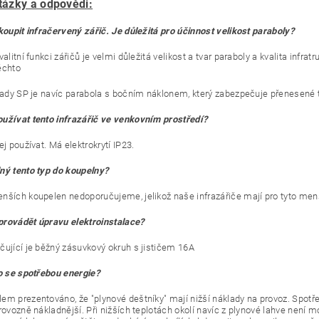
tázky a odpovědi:
koupit infračervený zářič. Je důležitá pro účinnost velikost paraboly?
valitní funkci zářičů je velmi důležitá velikost a tvar paraboly a kvalita infr
ěchto
 řady SP je navíc parabola s bočním náklonem, který zabezpečuje přenesené t
užívat tento infrazářič ve venkovním prostředí?
ej používat. Má elektrokrytí IP23.
ný tento typ do koupelny?
nších koupelen nedoporučujeme, jelikož naše infrazářiče mají pro tyto menš
rovádět úpravu elektroinstalace?
čující je běžný zásuvkový okruh s jističem 16A
to se spotřebou energie?
em prezentováno, že "plynové deštníky" mají nižší náklady na provoz. Spot
provozně nákladnější. Při nižších teplotách okolí navíc z plynové lahve není