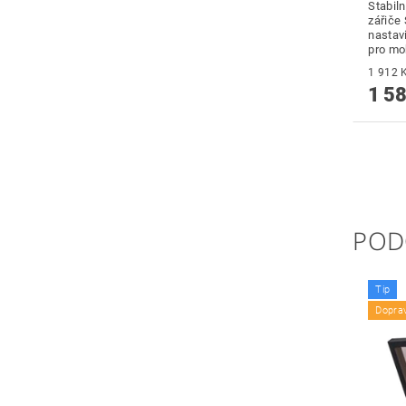
Stabiln
zářiče
nastav
pro mob
1 58
POD
Tip
Dopra