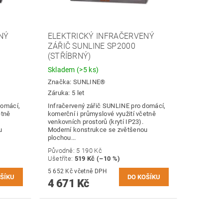
NÝ
ELEKTRICKÝ INFRAČERVENÝ
ZÁŘIČ SUNLINE SP2000
(STŘÍBRNÝ)
Skladem
(>5 ks)
Značka:
SUNLINE®
Záruka: 5 let
domácí,
Infračervený zářič SUNLINE pro domácí,
etně
komerční i průmyslové využití včetně
venkovních prostorů (krytí IP23).
u
Moderní konstrukce se zvětšenou
plochou...
Původně:
5 190 Kč
Ušetříte
:
519 Kč (–10 %)
5 652 Kč včetně DPH
4 671 Kč