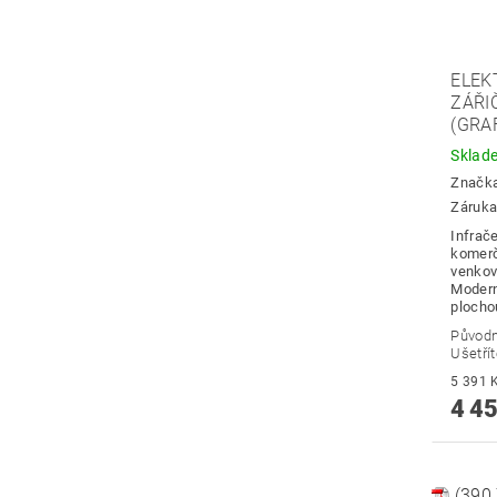
ELEK
ZÁŘI
(GRA
Skla
Značk
Záruka:
Infrač
komerč
venkovn
Modern
plochou
Původ
Ušetří
4 45
(390.