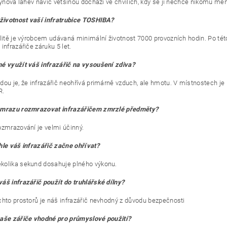
lynová lahev navíc většinou dochází ve chvílích, kdy se ji nechce nikomu měni
 životnost vaší infratrubice TOSHIBA?
alitě je výrobcem udávaná minimální životnost 7000 provozních hodin. Po tét
infrazářiče záruku 5 let.
é využít váš infrazářič na vysoušení zdiva?
dou je, že infrazářič neohřívá primárně vzduch, ale hmotu. V místnostech 
R.
mrazu rozmrazovat infrazářičem zmrzlé předměty?
ozmrazování je velmi účinný.
hle váš infrazářič začne ohřívat?
olika sekund dosahuje plného výkonu.
áš infrazářič použít do truhlářské dílny?
chto prostorů je náš infrazářič nevhodný z důvodu bezpečnosti
aše zářiče vhodné pro průmyslové použití?