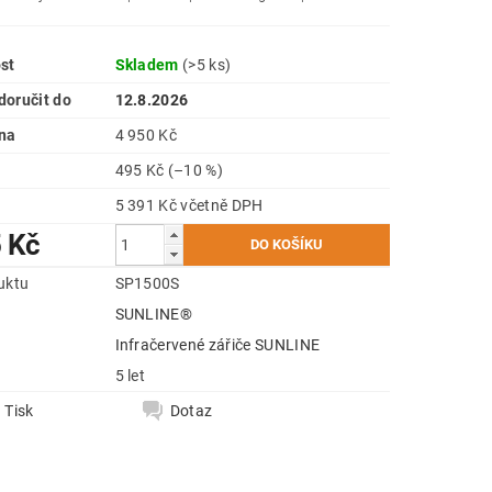
st
Skladem
(>5 ks)
oručit do
12.8.2026
na
4 950 Kč
495 Kč
(–10 %)
5 391 Kč včetně DPH
 Kč
uktu
SP1500S
SUNLINE®
e
Infračervené zářiče SUNLINE
5 let
Tisk
Dotaz