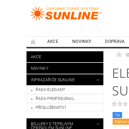
AKCE
NOVINKY
DOPRAVA
I
AKCE
EL
NOVINKY
INFRAZÁŘIČE SUNLINE
SU
ŘADA ELEGANT
ŘADA PROFESIONAL
PŘÍSLUŠENSTVÍ
Tip
Doprava 
BOJLERY S TEPELNÝM
ČERPADLEM SUNLINE