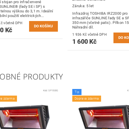
í stojan pro infračervené
Záruka: 5 let
 SUNLINE® (řady SE i SP) s
itelnou výškou do 3,1 m. Ideální
Infrazdroj TOSHIBA IRZ2000 pro
ilní použití elektrických...
infrazářiče SUNLINE řady SE a SP
350 mm (včetně patic). Příkon 1
1 912 Kč včetně DPH
Náhradní díl.
0 Kč
1 936 Kč včetně DPH
1 600 Kč
OBNÉ PRODUKTY
Kód:
SP1500G
K
Tip
va zdarma
Doprava zdarma