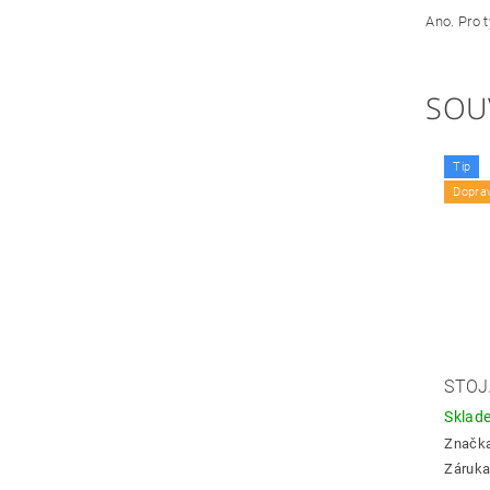
Ano. Pro t
SOU
Tip
Dopra
STOJ
Skla
Značk
Záruka: