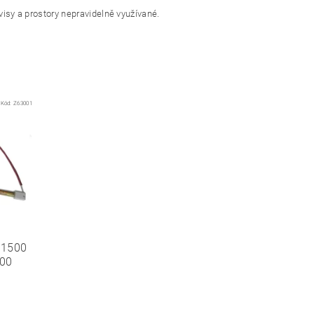
ervisy a prostory nepravidelně využívané.
Kód:
Z63001
Z1500
00