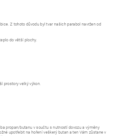
atrubice. Z tohoto důvodu byl tvar našich parabol navržen od
eplo do větší plochy.
í prostory velký výkon.
řeba propan/butanu v součtu s nutností dovozu a výměny
 možné upotřebit na hoření veškerý butan a ten Vám zůstane v