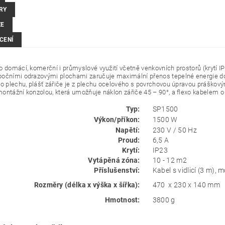
RY
ZE
CENÍ
o domácí, komerční i průmyslové využití včetně venkovních prostorů (krytí I
očními odrazovými plochami zaručuje maximální přenos tepelné energie do 
ho plechu, plášť zářiče je z plechu ocelového s povrchovou úpravou práškovým
ontážní konzolou, která umožňuje náklon zářiče 45 – 90°, a flexo kabelem o 
Typ:
SP1500
Výkon/příkon:
1500 W
Napětí:
230 V / 50 Hz
Proud:
6,5 A
Krytí:
IP23
Vytápěná zóna:
10 - 12 m2
Příslušenství:
Kabel s vidlicí (3 m),
Rozměry (délka x výška x šířka):
470 x 230 x 140 mm
Hmotnost:
3800 g