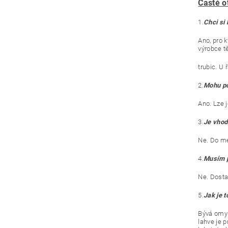
Časté o
1.
Chci si 
Ano, pro k
výrobce t
trubic. U
2.
Mohu po
Ano. Lze j
3.
Je vhod
Ne. Do me
4.
Musím p
Ne. Dosta
5.
Jak je 
Bývá omyl
lahve je 