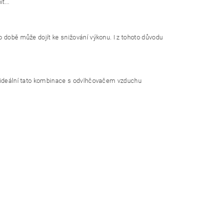
t...
o době může dojít ke snižování výkonu. I z tohoto důvodu
je ideální tato kombinace s odvlhčovačem vzduchu