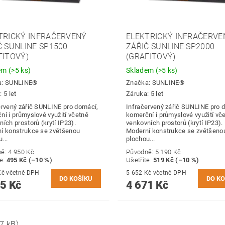
TRICKÝ INFRAČERVENÝ
ELEKTRICKÝ INFRAČERVE
Č SUNLINE SP1500
ZÁŘIČ SUNLINE SP2000
FITOVÝ)
(GRAFITOVÝ)
dem
(>5 ks)
Skladem
(>5 ks)
a:
SUNLINE®
Značka:
SUNLINE®
 5 let
Záruka: 5 let
ervený zářič SUNLINE pro domácí,
Infračervený zářič SUNLINE pro 
ní i průmyslové využití včetně
komerční i průmyslové využití vč
ích prostorů (krytí IP23).
venkovních prostorů (krytí IP23).
í konstrukce se zvětšenou
Moderní konstrukce se zvětšeno
...
plochou...
ně:
4 950 Kč
Původně:
5 190 Kč
te
:
495 Kč (–10 %)
Ušetříte
:
519 Kč (–10 %)
5 391 Kč včetně DPH
5 652 Kč včetně DPH
5 Kč
4 671 Kč
7 kB)