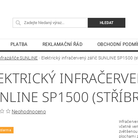
PLATBA
REKLAMAČNÍ ŘÁD
OBCHODNÍ PODMÍ
nfrazářiče SUNLINE
Elektrický infračervený zářič SUNLINE SP1500 (s
EKTRICKÝ INFRAČERVE
NLINE SP1500 (STŘÍB
Neohodnoceno
Infračerve
včetně ven
zdarma
zvětšenou
plochami z