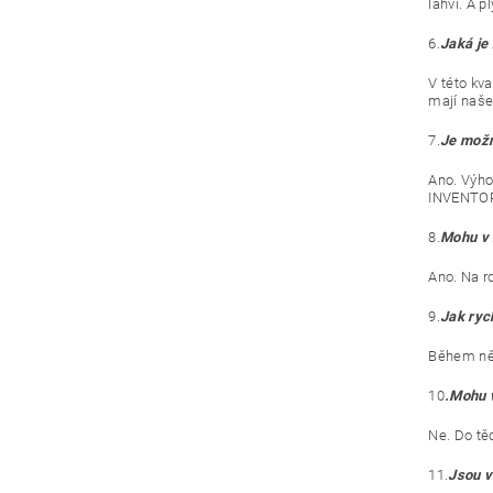
lahvi. A p
6.
Jaká je
V této kv
mají naše 
7.
Je možn
Ano. Výho
INVENTO
8.
Mohu v 
Ano. Na r
9.
Jak ryc
Během něk
10
.Mohu v
Ne. Do tě
11.
Jsou v