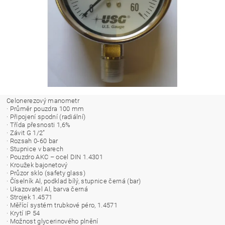
Celonerezový manometr
· Průměr pouzdra 100 mm
· Připojení spodní (radiální)
· Třída přesnosti 1,6%
· Závit G 1/2”
· Rozsah 0-60 bar
· Stupnice v barech
· Pouzdro AKC – ocel DIN 1.4301
· Kroužek bajonetový
· Průzor sklo (safety glass)
· Číselník Al, podklad bílý, stupnice černá (bar)
· Ukazovatel Al, barva černá
· Strojek 1.4571
· Měřící systém trubkové péro, 1.4571
· Krytí IP 54
· Možnost glycerinového plnění