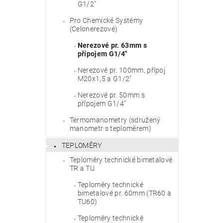
G1/2"
Pro Chemické Systémy
(Celonerezové)
Nerezové pr. 63mm s
přípojem G1/4"
Vlože
Nerezové pr. 100mm, přípoj
M20x1,5 a G1/2"
Nerezové pr. 50mm s
přípojem G1/4"
Termomanometry (sdružený
manometr s teploměrem)
TEPLOMĚRY
Teploměry technické bimetalové
TR a TU
Teploměry technické
bimetalové pr. 60mm (TR60 a
TU60)
Teploměry technické