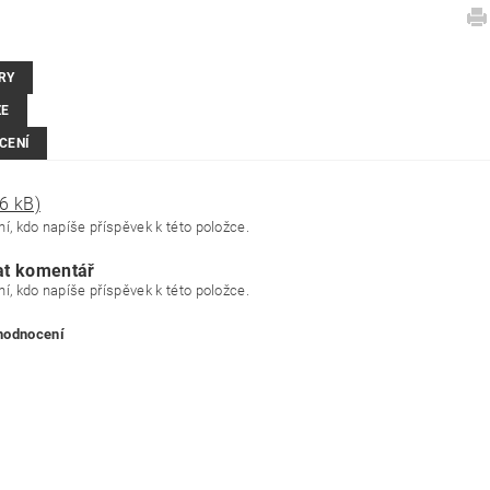
RY
ZE
CENÍ
6 kB)
í, kdo napíše příspěvek k této položce.
at komentář
í, kdo napíše příspěvek k této položce.
 hodnocení