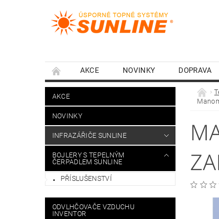
AKCE
NOVINKY
DOPRAVA
T
AKCE
Manome
NOVINKY
MA
INFRAZÁŘIČE SUNLINE
ZA
BOJLERY S TEPELNÝM
ČERPADLEM SUNLINE
PŘÍSLUŠENSTVÍ
ODVLHČOVAČE VZDUCHU
INVENTOR