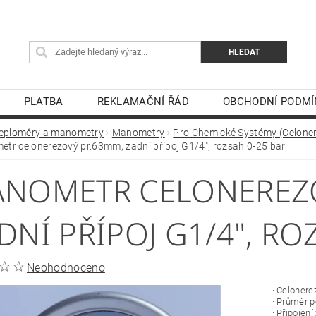
PLATBA
REKLAMAČNÍ ŘÁD
OBCHODNÍ PODMÍ
eploměry a manometry
Manometry
Pro Chemické Systémy (Celone
tr celonerezový pr.63mm, zadní přípoj G1/4", rozsah 0-25 bar
NOMETR CELONEREZO
DNÍ PŘÍPOJ G1/4", RO
Neohodnoceno
· Celoner
· Průměr 
· Připojení