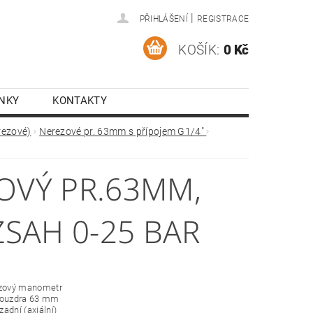
|
PŘIHLÁŠENÍ
REGISTRACE
KOŠÍK:
0 Kč
NKY
KONTAKTY
rezové)
Nerezové pr. 63mm s přípojem G1/4"
VÝ PR.63MM,
ZSAH 0-25 BAR
ezový manometr
pouzdra 63 mm
 zadní (axiální)