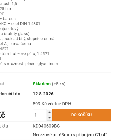
snosti 1,6
-25 bar
/4”
 v barech
AKC – ocel DIN 1.4301
bajonetový
lo (safety glass)
Al, podklad bílý, stupnice černá
el Al, barva černá
1.4571
ystém trubkové péro, 1.4571
4
ně s možností plnění glycerinem
st
Skladem
(>5 ks)
oručit do
12.8.2026
599 Kč včetně DPH
Kč
uktu
KD040609BG
e
Nerezové pr. 63mm s přípojem G1/4"