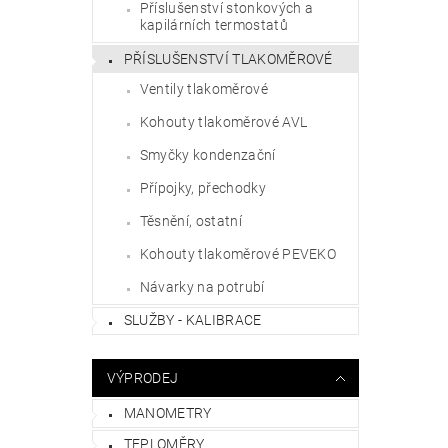
Příslušenství stonkových a
kapilárních termostatů
PŘÍSLUŠENSTVÍ TLAKOMĚROVÉ
Ventily tlakoměrové
Kohouty tlakoměrové AVL
Smyčky kondenzační
Přípojky, přechodky
Těsnění, ostatní
Kohouty tlakoměrové PEVEKO
Návarky na potrubí
SLUŽBY - KALIBRACE
VÝPRODEJ
MANOMETRY
TEPLOMĚRY