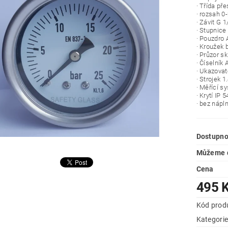
· Třída pře
· rozsah 0
· Závit G 1
· Stupnice
· Pouzdro 
· Kroužek 
· Průzor sk
· Číselník 
· Ukazovat
· Strojek 
· Měřící s
· Krytí IP 5
· bez nápl
Dostupno
Můžeme d
Cena
495 
Kód prod
Kategori