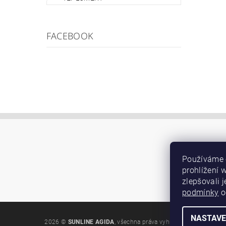
FACEBOOK
Používáme 
prohlížení 
zlepšovali 
podmínky
o
NASTAVE
2026 ©
SUNLINE AGIDA
, všechna práva vyhrazena