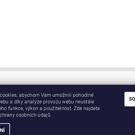
cookies, abychom Vám umožnili pohodlné
S
webu a díky analýze provozu webu neustále
jeho funkce, výkon a použitelnost. Zde najdete
chrany osobních údajů.
NÍ