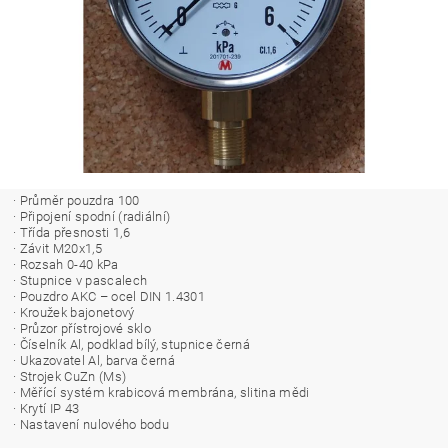
· Průměr pouzdra 100
· Připojení spodní (radiální)
· Třída přesnosti 1,6
· Závit M20x1,5
· Rozsah 0-40 kPa
· Stupnice v pascalech
· Pouzdro AKC – ocel DIN 1.4301
· Kroužek bajonetový
· Průzor přístrojové sklo
· Číselník Al, podklad bílý, stupnice černá
· Ukazovatel Al, barva černá
· Strojek CuZn (Ms)
· Měřící systém krabicová membrána, slitina mědi
· Krytí IP 43
· Nastavení nulového bodu