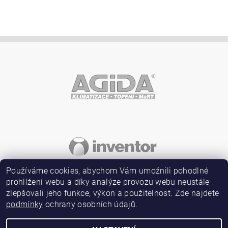
Vložením hodnocení souhlasíte s
podmínkami ochrany
osobních údajů
Používáme cookies, abychom Vám umožnili pohodlné
prohlížení webu a díky analýze provozu webu neustále
zlepšovali jeho funkce, výkon a použitelnost. Zde najdete
podmínky
ochrany osobních údajů.