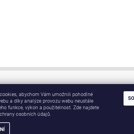
cookies, abychom Vám umožnili pohodlné
S
webu a díky analýze provozu webu neustále
jeho funkce, výkon a použitelnost. Zde najdete
chrany osobních údajů.
NÍ