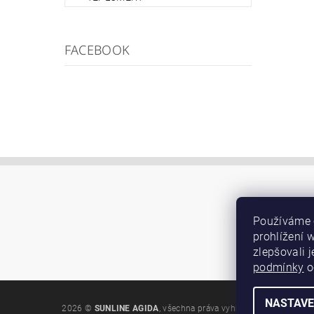
FACEBOOK
Používáme 
prohlížení 
zlepšovali 
podmínky
o
NASTAVE
2026 ©
SUNLINE AGIDA
, všechna práva vyhrazena