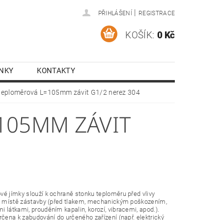
|
PŘIHLÁŠENÍ
REGISTRACE
KOŠÍK:
0 Kč
NKY
KONTAKTY
teploměrová L=105mm závit G1/2 nerez 304
105MM ZÁVIT
é jímky slouží k ochraně stonku teploměru před vlivy
 v místě zástavby (před tlakem, mechanickým poškozením,
 látkami, prouděním kapalin, korozí, vibracemi, apod.).
rčena k zabudování do určeného zařízení (např. elektrický