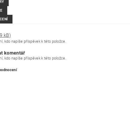
RY
ZE
CENÍ
9 kB)
í, kdo napíše příspěvek k této položce.
at komentář
í, kdo napíše příspěvek k této položce.
 hodnocení