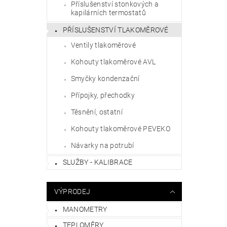
Příslušenství stonkových a
kapilárních termostatů
PŘÍSLUŠENSTVÍ TLAKOMĚROVÉ
Ventily tlakoměrové
Kohouty tlakoměrové AVL
Smyčky kondenzační
Přípojky, přechodky
Těsnění, ostatní
Kohouty tlakoměrové PEVEKO
Návarky na potrubí
SLUŽBY - KALIBRACE
VÝPRODEJ
MANOMETRY
TEPLOMĚRY