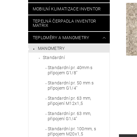
MOBILNÍ KLIMATIZACE INVENTOR
TEPELNÁ ČERPADLA INVENTOR
MATRIX
TEPLOMĚRY A MANOMETRY
MANOMETRY
Standardní
Standardní pr. 40mm s
přípojem G1/8"
Standardní pr. 50 mm s
přípojem G1/4"
Standardní pr. 63 mm,
připojení M12x1,5
Standardní pr. 63 mm,
připojení G1/4"
Standardní pr. 100mm, s
přípojem M20x1,5