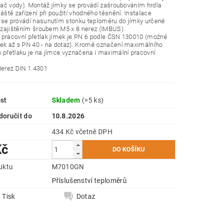
ívač vody). Montáž jímky se provádí zašroubováním hrdla
láště zařízení při použití vhodného těsnění. Instalace
 se provádí nasunutím stonku teploměru do jímky určené
a zajištěním šroubem M5 x 8 nerez (IMBUS).
 pracovní přetlak jímek je PN 6 podle ČSN 130010 (možné
ek až s PN 40 - na dotaz). Kromě označení maximálního
 přetlaku je na jímce vyznačena i maximální pracovní
Nerez DIN 1.4301
st
Skladem
(>5 ks)
oručit do
10.8.2026
434 Kč včetně DPH
Kč
uktu
M7010GN
e
Příslušenství teploměrů
Tisk
Dotaz