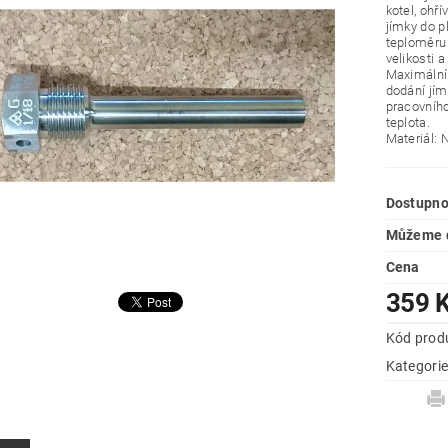
kotel, ohř
jímky do p
teploměru
velikosti 
Maximální
dodání jím
pracovního
teplota.
Materiál: 
Dostupno
Můžeme d
Cena
359 
Kód prod
Kategori