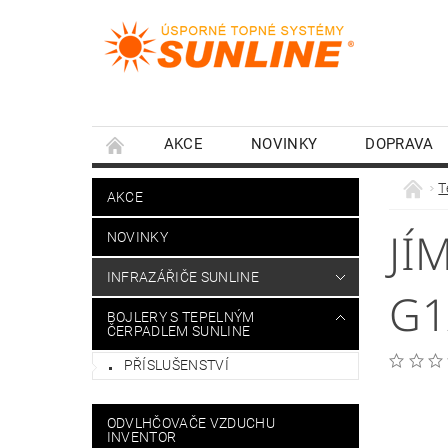
AKCE
NOVINKY
DOPRAVA
T
AKCE
JÍ
NOVINKY
INFRAZÁŘIČE SUNLINE
G1
BOJLERY S TEPELNÝM
ČERPADLEM SUNLINE
PŘÍSLUŠENSTVÍ
ODVLHČOVAČE VZDUCHU
INVENTOR