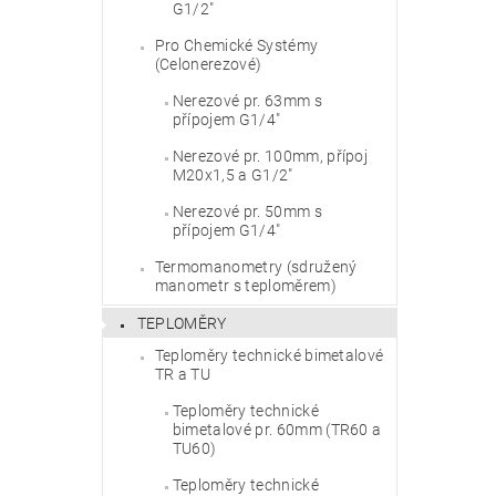
G1/2"
Pro Chemické Systémy
Vlože
(Celonerezové)
Nerezové pr. 63mm s
přípojem G1/4"
Nerezové pr. 100mm, přípoj
M20x1,5 a G1/2"
Nerezové pr. 50mm s
přípojem G1/4"
Termomanometry (sdružený
manometr s teploměrem)
TEPLOMĚRY
Teploměry technické bimetalové
TR a TU
Teploměry technické
bimetalové pr. 60mm (TR60 a
TU60)
Teploměry technické