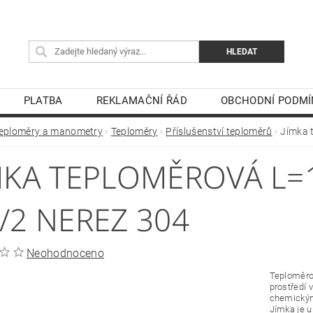
PLATBA
REKLAMAČNÍ ŘÁD
OBCHODNÍ PODMÍ
eploměry a manometry
Teploměry
Příslušenství teploměrů
Jímka 
MKA TEPLOMĚROVÁ L=
/2 NEREZ 304
Neohodnoceno
Teploměrov
prostředí
chemickými
Jímka je u