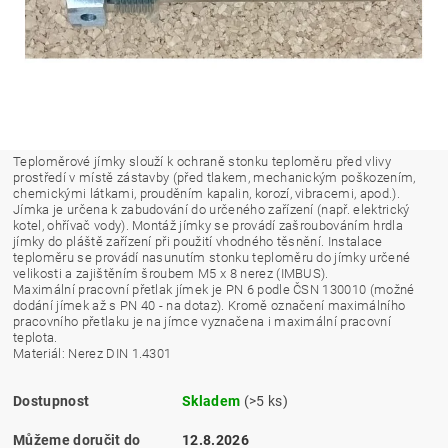
Teploměrové jímky slouží k ochraně stonku teploměru před vlivy
prostředí v místě zástavby (před tlakem, mechanickým poškozením,
chemickými látkami, prouděním kapalin, korozí, vibracemi, apod.).
Jímka je určena k zabudování do určeného zařízení (např. elektrický
kotel, ohřívač vody). Montáž jímky se provádí zašroubováním hrdla
jímky do pláště zařízení při použití vhodného těsnění. Instalace
teploměru se provádí nasunutím stonku teploměru do jímky určené
velikosti a zajištěním šroubem M5 x 8 nerez (IMBUS).
Maximální pracovní přetlak jímek je PN 6 podle ČSN 130010 (možné
dodání jímek až s PN 40 - na dotaz). Kromě označení maximálního
pracovního přetlaku je na jímce vyznačena i maximální pracovní
teplota.
Materiál: Nerez DIN 1.4301
Dostupnost
Skladem
(>5 ks)
Můžeme doručit do
12.8.2026