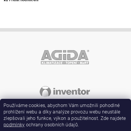
Vložením hodnocení souhlasíte s
podmínkami ochrany
osobních údajů
Používáme cookies, abychom Vám umožnili pohodlné
prohlížení webu a díky analýze provozu webu neustále
zlepšovali jeho funkce, výkon a použitelnost. Zde najdete
podmínky
ochrany osobních údajů.