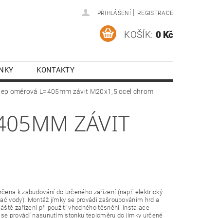
|
PŘIHLÁŠENÍ
REGISTRACE
KOŠÍK:
0 Kč
NKY
KONTAKTY
teploměrová L=405mm závit M20x1,5 ocel chrom
405MM ZÁVIT
rčena k zabudování do určeného zařízení (např. elektrický
ívač vody). Montáž jímky se provádí zašroubováním hrdla
láště zařízení při použití vhodného těsnění. Instalace
 se provádí nasunutím stonku teploměru do jímky určené