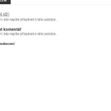
CENÍ
4 kB)
í, kdo napíše příspěvek k této položce.
at komentář
í, kdo napíše příspěvek k této položce.
 hodnocení
ním hodnocení souhlasíte s
podmínkami ochrany osobních údajů