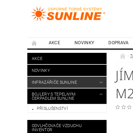
AKCE
NOVINKY
DOPRAVA
T
AKCE
JÍ
NOVINKY
INFRAZÁŘIČE SUNLINE
M2
BOJLERY S TEPELNÝM
ČERPADLEM SUNLINE
PŘÍSLUŠENSTVÍ
ODVLHČOVAČE VZDUCHU
INVENTOR