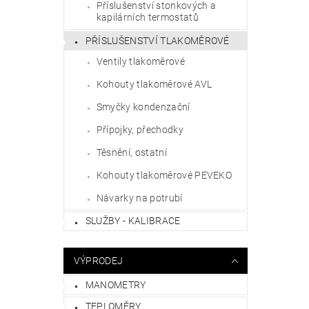
Příslušenství stonkových a
kapilárních termostatů
PŘÍSLUŠENSTVÍ TLAKOMĚROVÉ
Ventily tlakoměrové
Kohouty tlakoměrové AVL
Smyčky kondenzační
Přípojky, přechodky
Těsnění, ostatní
Kohouty tlakoměrové PEVEKO
Návarky na potrubí
SLUŽBY - KALIBRACE
VÝPRODEJ
MANOMETRY
TEPLOMĚRY