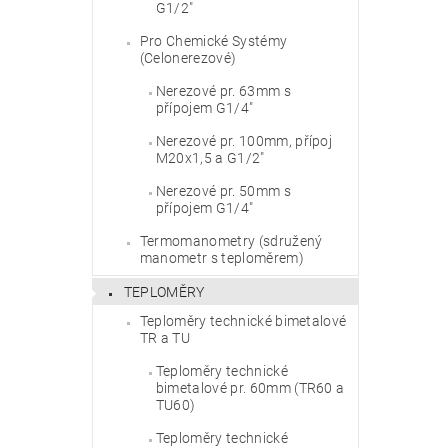
G1/2"
Pro Chemické Systémy
(Celonerezové)
Nerezové pr. 63mm s
přípojem G1/4"
Nerezové pr. 100mm, přípoj
M20x1,5 a G1/2"
Nerezové pr. 50mm s
přípojem G1/4"
Termomanometry (sdružený
manometr s teploměrem)
TEPLOMĚRY
Teploměry technické bimetalové
TR a TU
Teploměry technické
bimetalové pr. 60mm (TR60 a
TU60)
Teploměry technické