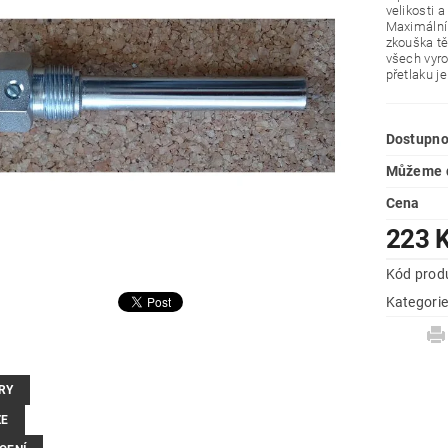
velikosti 
Maximální 
zkouška tě
všech vyr
přetlaku j
Dostupno
Můžeme d
Cena
223 
Kód prod
Kategori
RY
ZE