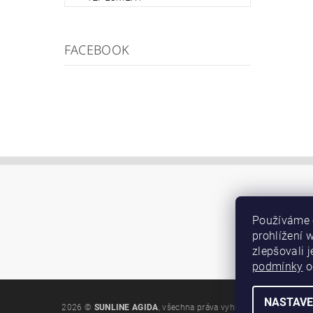
FACEBOOK
Používáme 
prohlížení 
zlepšovali 
podmínky
o
NASTAVE
2026 ©
SUNLINE AGIDA
, všechna práva vyhrazena