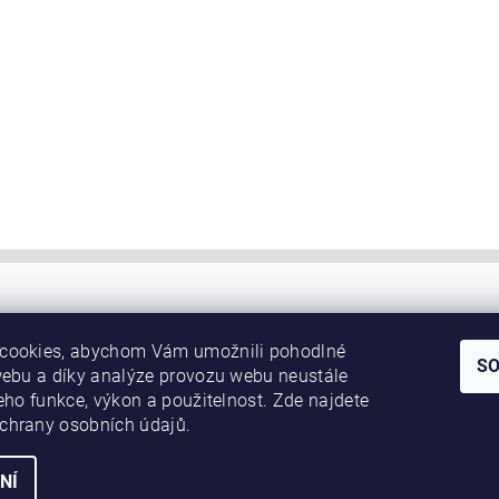
cookies, abychom Vám umožnili pohodlné
S
webu a díky analýze provozu webu neustále
jeho funkce, výkon a použitelnost. Zde najdete
chrany osobních údajů.
NÍ