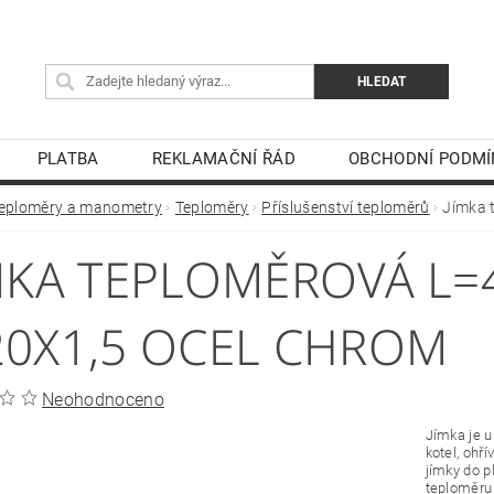
PLATBA
REKLAMAČNÍ ŘÁD
OBCHODNÍ PODMÍ
eploměry a manometry
Teploměry
Příslušenství teploměrů
Jímka 
MKA TEPLOMĚROVÁ L=
0X1,5 OCEL CHROM
Neohodnoceno
Jímka je u
kotel, ohř
jímky do p
teploměru