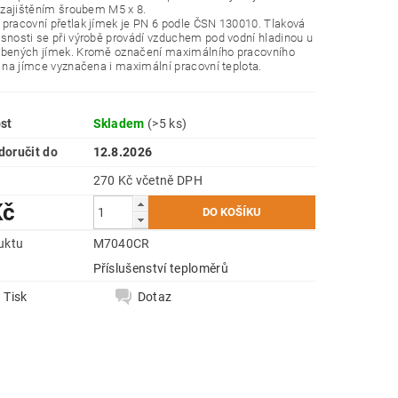
a zajištěním šroubem M5 x 8.
pracovní přetlak jímek je PN 6 podle ČSN 130010. Tlaková
snosti se při výrobě provádí vzduchem pod vodní hladinou u
obených jímek. Kromě označení maximálního pracovního
e na jímce vyznačena i maximální pracovní teplota.
st
Skladem
(>5 ks)
oručit do
12.8.2026
270 Kč včetně DPH
Kč
uktu
M7040CR
e
Příslušenství teploměrů
Tisk
Dotaz