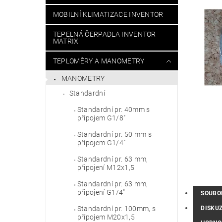
MOBILNÍ KLIMATIZACE INVENTOR
TEPELNÁ ČERPADLA INVENTOR
MATRIX
TEPLOMĚRY A MANOMETRY
MANOMETRY
Standardní
Standardní pr. 40mm s
přípojem G1/8"
Standardní pr. 50 mm s
přípojem G1/4"
Standardní pr. 63 mm,
připojení M12x1,5
Standardní pr. 63 mm,
připojení G1/4"
SOUBO
DISKU
Standardní pr. 100mm, s
přípojem M20x1,5