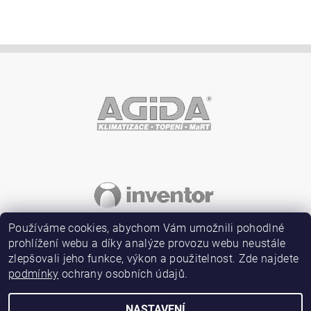
Vložením hodnocení souhlasíte s
podmínkami ochrany
osobních údajů
Používáme cookies, abychom Vám umožnili pohodlné
prohlížení webu a díky analýze provozu webu neustále
zlepšovali jeho funkce, výkon a použitelnost. Zde najdete
podmínky
ochrany osobních údajů.
NASTAVENÍ