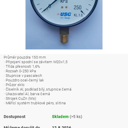
Průměr pouzdra 150 mm
· Připojení spodní se závitem M20x1,5
· Třída přesnosti 1,6%
· Rozsah 0-250 kPa
· Stupnice v pascalech
· Pouzdro ocel-černý lak
· Průzor sklo
· Číselník Al, podklad bílý, stupnice černá
· Ukazovatel Al, barva černá
· Strojek CuZn (Ms)
· Měřící systém trubkové péro, slitina
Dostupnost
Skladem
(>5 ks)
Můžeme doručit do
12.8.2026