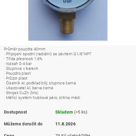
Průměr pouzdra 40mm
· Připojení spodní (radiální) se závitem G1/8"NPT
· Třída přesnosti 1,6%
· rozsah 0-4 bar
· Stupnice v barech
· Pouzdro plast
· Průzor plast
· Číselník Al, podklad bílý, stupnice černá
· Ukazovatel Al, barva černá
· Strojek CuZn (Ms)
· Měřící systém trubkové péro, slitina mědi
Dostupnost
Skladem
(>5 ks)
Můžeme doručit do
11.8.2026
Cena
79 Kč včetně DPH