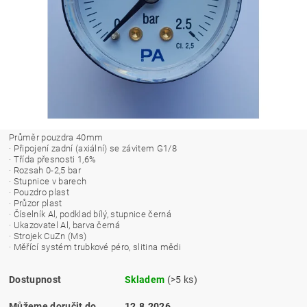
Průměr pouzdra 40mm
· Připojení zadní (axiální) se závitem G1/8
· Třída přesnosti 1,6%
· Rozsah 0-2,5 bar
· Stupnice v barech
· Pouzdro plast
· Průzor plast
· Číselník Al, podklad bílý, stupnice černá
· Ukazovatel Al, barva černá
· Strojek CuZn (Ms)
· Měřící systém trubkové péro, slitina mědi
Dostupnost
Skladem
(>5 ks)
Můžeme doručit do
12.8.2026