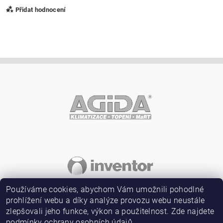
Přidat hodnocení
Vložením hodnocení souhlasíte s
podmínkami ochrany
osobních údajů
Používáme cookies, abychom Vám umožnili pohodlné
prohlížení webu a díky analýze provozu webu neustále
zlepšovali jeho funkce, výkon a použitelnost. Zde najdete
podmínky
ochrany osobních údajů.