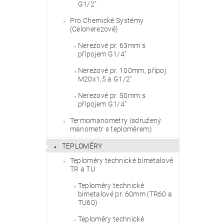
G1/2"
Pro Chemické Systémy
(Celonerezové)
Vlože
Nerezové pr. 63mm s
přípojem G1/4"
Nerezové pr. 100mm, přípoj
M20x1,5 a G1/2"
Nerezové pr. 50mm s
přípojem G1/4"
Termomanometry (sdružený
manometr s teploměrem)
TEPLOMĚRY
Teploměry technické bimetalové
TR a TU
Teploměry technické
bimetalové pr. 60mm (TR60 a
TU60)
Teploměry technické