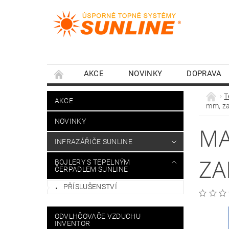
AKCE
NOVINKY
DOPRAVA
T
AKCE
mm, za
NOVINKY
MA
INFRAZÁŘIČE SUNLINE
ZA
BOJLERY S TEPELNÝM
ČERPADLEM SUNLINE
PŘÍSLUŠENSTVÍ
ODVLHČOVAČE VZDUCHU
INVENTOR