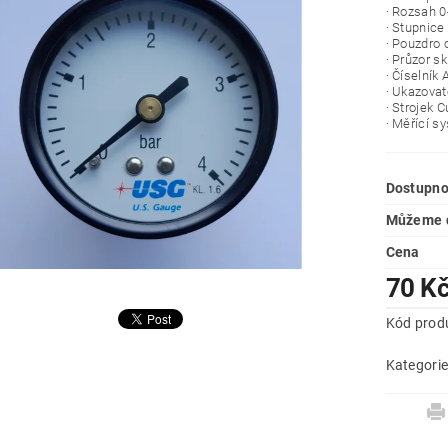
· Rozsah 0
· Stupnice
· Pouzdro 
· Průzor sk
· Číselník 
· Ukazovat
· Strojek 
· Měřící s
Dostupno
Můžeme d
Cena
70 K
Kód prod
Kategori