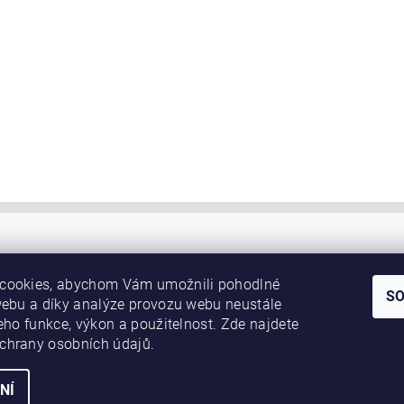
cookies, abychom Vám umožnili pohodlné
S
webu a díky analýze provozu webu neustále
jeho funkce, výkon a použitelnost. Zde najdete
chrany osobních údajů.
NÍ