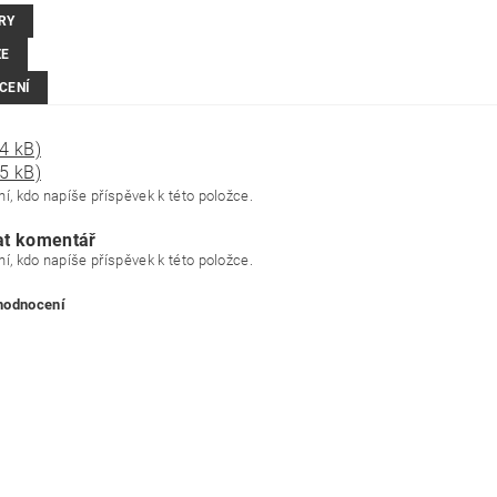
RY
ZE
CENÍ
4 kB)
5 kB)
í, kdo napíše příspěvek k této položce.
at komentář
í, kdo napíše příspěvek k této položce.
 hodnocení