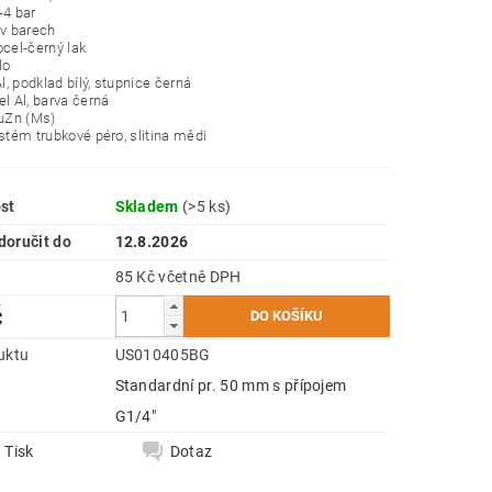
-4 bar
 v barech
ocel-černý lak
lo
Al, podklad bílý, stupnice černá
el Al, barva černá
CuZn (Ms)
ystém trubkové péro, slitina mědi
st
Skladem
(>5 ks)
oručit do
12.8.2026
85 Kč včetně DPH
č
uktu
US010405BG
Standardní pr. 50 mm s přípojem
e
G1/4"
Tisk
Dotaz