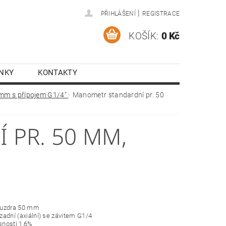
|
PŘIHLÁŠENÍ
REGISTRACE
KOŠÍK:
0 Kč
NKY
KONTAKTY
 mm s přípojem G1/4"
Manometr standardní pr. 50
PR. 50 MM,
ouzdra 50 mm
í zadní (axiální) se závitem G1/4
esnosti 1,6%