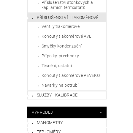
Příslušenství stonkových a
kapilárních termostatů
PŘÍSLUŠENSTVÍ TLAKOMĚROVÉ
Ventily tlakoměrové
Kohouty tlakoměrové AVL
Smyčky kondenzační
Přípojky, přechodky
Těsnění, ostatní
Kohouty tlakoměrové PEVEKO
Návarky na potrubí
SLUŽBY - KALIBRACE
VÝPRODEJ
MANOMETRY
TEPLOMĚRY