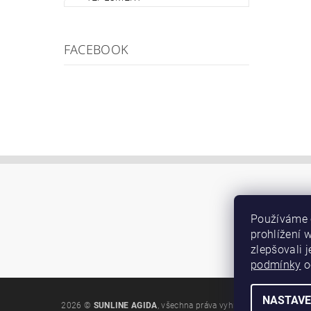
FACEBOOK
Používáme 
prohlížení 
zlepšovali 
podmínky
o
NASTAVE
2026 ©
SUNLINE AGIDA
, všechna práva vyhrazena