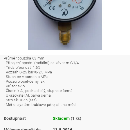
Průměr pouzdra 63 mm
· Připojení spodní (radiální) se závitem G1/4
· Třída přesnosti 1,6%
· Rozsah 0-25 bar/0-2,5 MPa
· Stupnice v barech a MPa
· Pouzdro ocel-černý lak
· Průzor sklo
· Číselník Al, podklad bílý, stupnice černá
· Ukazovatel Al, barva černá
· Strojek CuZn (Ms)
· Měřící systém trubkové péro, slitina mědi
Dostupnost
Skladem
(1 ks)
Můžeme doručit do
11.8.2026