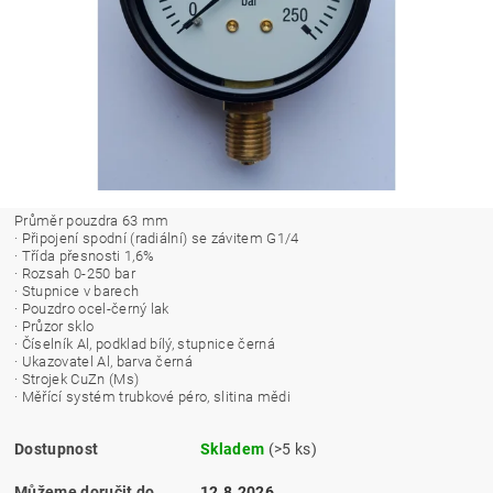
Průměr pouzdra 63 mm
· Připojení spodní (radiální) se závitem G1/4
· Třída přesnosti 1,6%
· Rozsah 0-250 bar
· Stupnice v barech
· Pouzdro ocel-černý lak
· Průzor sklo
· Číselník Al, podklad bílý, stupnice černá
· Ukazovatel Al, barva černá
· Strojek CuZn (Ms)
· Měřící systém trubkové péro, slitina mědi
Dostupnost
Skladem
(>5 ks)
Můžeme doručit do
12.8.2026