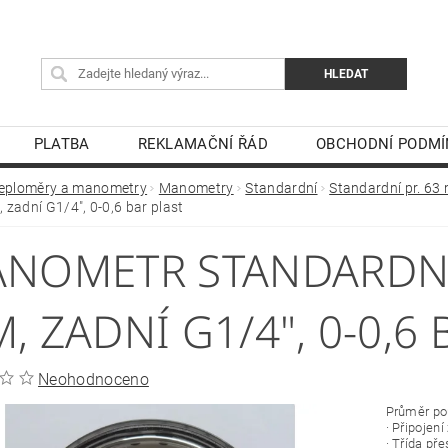
PLATBA
REKLAMAČNÍ ŘÁD
OBCHODNÍ PODMÍ
eploměry a manometry
Manometry
Standardní
Standardní pr. 63 
 zadní G1/4", 0-0,6 bar plast
NOMETR STANDARDNÍ 
, ZADNÍ G1/4", 0-0,6
Neohodnoceno
Průměr p
· Připojen
· Třída př