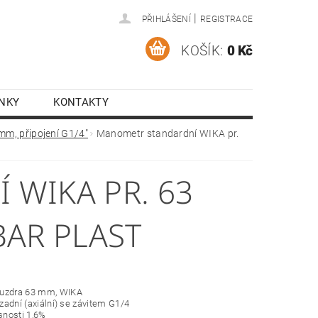
|
PŘIHLÁŠENÍ
REGISTRACE
KOŠÍK:
0 Kč
NKY
KONTAKTY
mm, připojení G1/4"
Manometr standardní WIKA pr.
WIKA PR. 63
 BAR PLAST
ouzdra 63 mm, WIKA
í zadní (axiální) se závitem G1/4
esnosti 1,6%