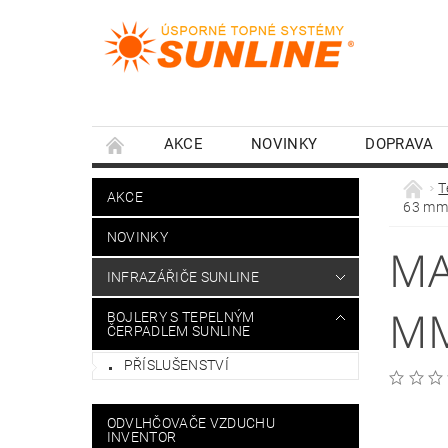
AKCE
NOVINKY
DOPRAVA
T
AKCE
63 mm,
NOVINKY
MA
INFRAZÁŘIČE SUNLINE
MM
BOJLERY S TEPELNÝM
ČERPADLEM SUNLINE
PŘÍSLUŠENSTVÍ
ODVLHČOVAČE VZDUCHU
INVENTOR