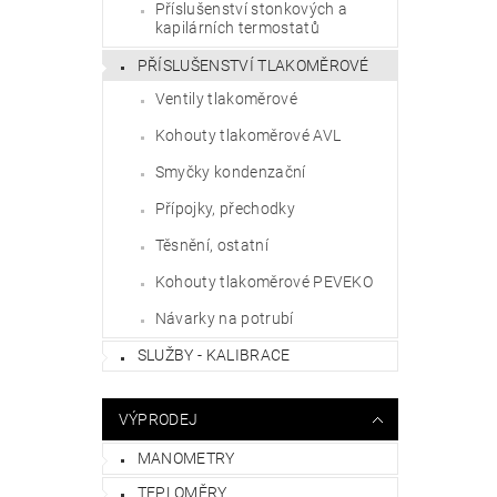
Příslušenství stonkových a
kapilárních termostatů
PŘÍSLUŠENSTVÍ TLAKOMĚROVÉ
Ventily tlakoměrové
Kohouty tlakoměrové AVL
Smyčky kondenzační
Přípojky, přechodky
Těsnění, ostatní
Kohouty tlakoměrové PEVEKO
Návarky na potrubí
SLUŽBY - KALIBRACE
VÝPRODEJ
MANOMETRY
TEPLOMĚRY