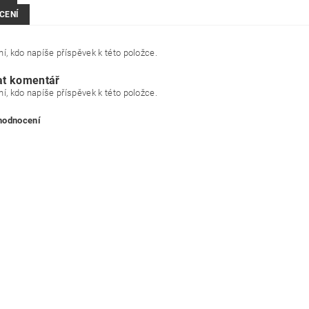
CENÍ
í, kdo napíše příspěvek k této položce.
at komentář
í, kdo napíše příspěvek k této položce.
 hodnocení
ním hodnocení souhlasíte s
podmínkami ochrany osobních údajů