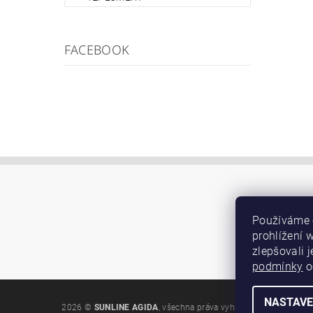
FACEBOOK
Používáme 
prohlížení 
zlepšovali 
podmínky
o
NASTAVE
2026 ©
SUNLINE AGIDA
, všechna práva vyhrazena