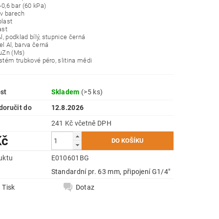
-0,6 bar (60 kPa)
 v barech
plast
ast
Al, podklad bílý, stupnice černá
el Al, barva černá
CuZn (Ms)
ystém trubkové péro, slitina mědi
st
Skladem
(>5 ks)
oručit do
12.8.2026
241 Kč včetně DPH
Kč
uktu
E010601BG
e
Standardní pr. 63 mm, připojení G1/4"
Tisk
Dotaz