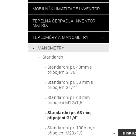
MOBILNÍ KLIMATIZACE INVENTOR
TEPELNÁ ČERPADLA INVENTOR
MATRIX
TEPLOMĚRY A MANOMETRY
MANOMETRY
Standardní
Standardní pr. 40mm s
přípojem G1/8"
Standardní pr. 50 mm s
přípojem G1/4"
Standardní pr. 63 mm,
připojení M12x1,5
Standardní pr. 63 mm,
připojení G1/4"
Standardní pr. 100mm, s
přípojem M20x1,5
DISKU