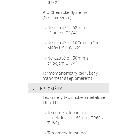
G1/2"
Pro Chemické Systémy
(Celonerezové)
Nerezové pr. 63mm s
přípojem G1/4"
Nerezové pr. 100mm, přípoj
M20x1,5 a G1/2"
Nerezové pr. 50mm s
přípojem G1/4"
Termomanometry (sdružený
manometr s teploměrem)
TEPLOMĚRY
Teploměry technické bimetalové
TR a TU
Teploměry technické
bimetalové pr. 60mm (TR60 a
TU60)
Teploměry technické