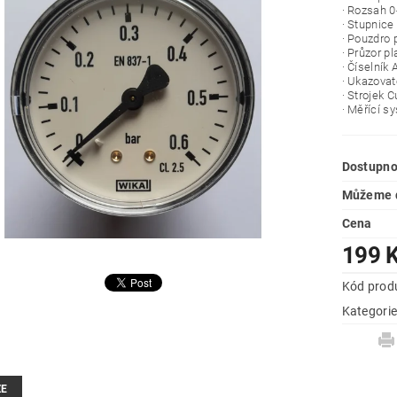
· Rozsah 0
· Stupnice
· Pouzdro 
· Průzor pl
· Číselník 
· Ukazovat
· Strojek 
· Měřící s
Dostupno
Můžeme d
Cena
199 
Kód prod
Kategori
ZE