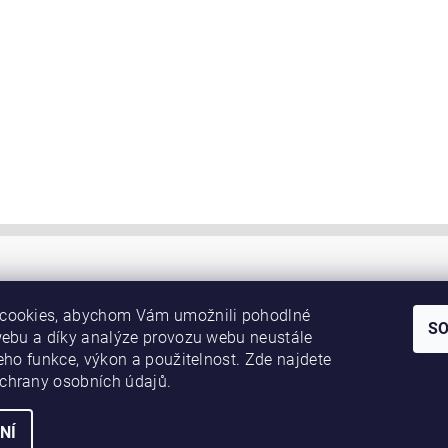
cookies, abychom Vám umožnili pohodlné
S
webu a díky analýze provozu webu neustále
jeho funkce, výkon a použitelnost. Zde najdete
chrany osobních údajů.
NÍ