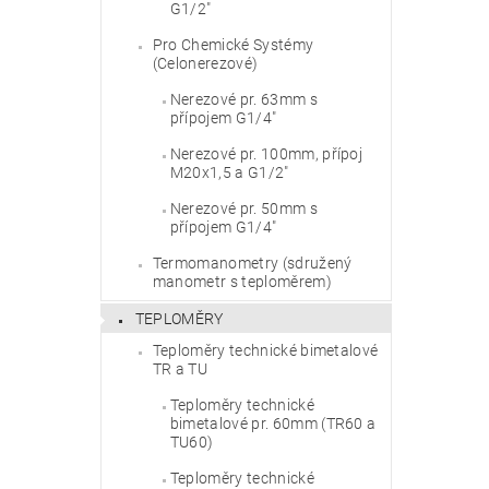
G1/2"
Pro Chemické Systémy
(Celonerezové)
Vlože
Nerezové pr. 63mm s
přípojem G1/4"
Nerezové pr. 100mm, přípoj
M20x1,5 a G1/2"
Nerezové pr. 50mm s
přípojem G1/4"
Termomanometry (sdružený
manometr s teploměrem)
TEPLOMĚRY
Teploměry technické bimetalové
TR a TU
Teploměry technické
bimetalové pr. 60mm (TR60 a
TU60)
Teploměry technické