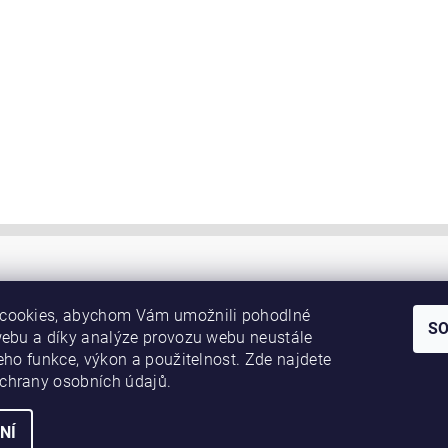
cookies, abychom Vám umožnili pohodlné
S
webu a díky analýze provozu webu neustále
jeho funkce, výkon a použitelnost. Zde najdete
chrany osobních údajů.
NÍ