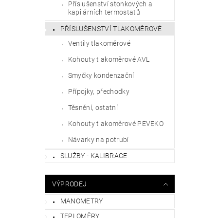
Příslušenství stonkových a
kapilárních termostatů
PŘÍSLUŠENSTVÍ TLAKOMĚROVÉ
Ventily tlakoměrové
Kohouty tlakoměrové AVL
Smyčky kondenzační
Přípojky, přechodky
Těsnění, ostatní
Kohouty tlakoměrové PEVEKO
Návarky na potrubí
SLUŽBY - KALIBRACE
VÝPRODEJ
MANOMETRY
TEPLOMĚRY