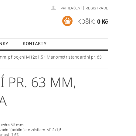
|
PŘIHLÁŠENÍ
REGISTRACE
KOŠÍK:
0 Kč
NKY
KONTAKTY
 mm, připojení M12x1,5
Manometr standardní pr. 63
PR. 63 MM,
A
ouzdra 63 mm
í zadní (axiální) se závitem M12x1,5
esnosti 1,6%