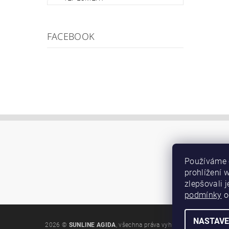
FACEBOOK
Používáme 
prohlížení 
zlepšovali 
podmínky
o
NASTAVE
2026 ©
SUNLINE AGIDA
, všechna práva vyhrazena