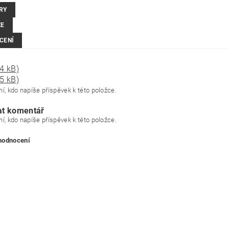
RY
ZE
CENÍ
4 kB)
5 kB)
í, kdo napíše příspěvek k této položce.
at komentář
í, kdo napíše příspěvek k této položce.
 hodnocení