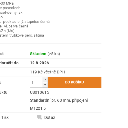
0-30 MPa
 v pascalech
ocel-černý lak
lo
Al, podklad bílý, stupnice černá
el Al, barva černá
CuZn (Ms)
ystém trubkové péro, slitina
st
Skladem
(>5 ks)
oručit do
12.8.2026
119 Kč včetně DPH
č
uktu
US010615
Standardní pr. 63 mm, připojení
e
M12x1,5
Tisk
Dotaz