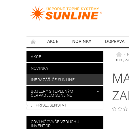
AKCE
NOVINKY
DOPRAVA
T
AKCE
mm, za
NOVINKY
MA
INFRAZÁŘIČE SUNLINE
ZA
BOJLERY S TEPELNÝM
ČERPADLEM SUNLINE
PŘÍSLUŠENSTVÍ
ODVLHČOVAČE VZDUCHU
INVENTOR