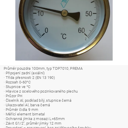
Průměr pouzdra 100mm, typ TDP7010, PREMA
· Připojení zadní (axiální)
· Třída přesnosti 2 (EN 13 190)
· Rozsah 0-60°C
· Stupnice ve °C
· Hlavice z ocelového pozinkovaného plechu
· Průzor PH
· Číselník Al, podklad bílý, stupnice černá
· Ukazovatel Al, barva černá
· Průměr čidla 9 mm
· Měřící element bimetal
· Ochranná jímka z mosazi L=65mm
· Závit G1/2", průměr jímky 12 mm
· Provedení – nasazovací, bez zajišťovacího šroubku