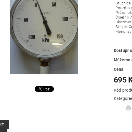
· Stupnice
· Pouzdro 
· Průzor pl
· Číselník 
· Ukazovat
· Strojek 
· Měřící s
Dostupno
Můžeme d
Cena
695 
Kód prod
Kategori
RY