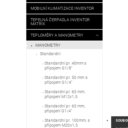
MOBILNÍ KLIMATIZACE INVENTOR
TEPELNÁ ČERPADLA INVENTOR
MATRIX
TEPLOMĚRY A MANOMETRY
MANOMETRY
Standardní
Standardní pr. 40mm s
přípojem G1/8"
Standardní pr. 50 mm s
přípojem G1/4"
Standardní pr. 63 mm,
připojení M12x1,5
Standardní pr. 63 mm,
připojení G1/4"
Standardní pr. 100mm, s
SOUBO
přípojem M20x1,5