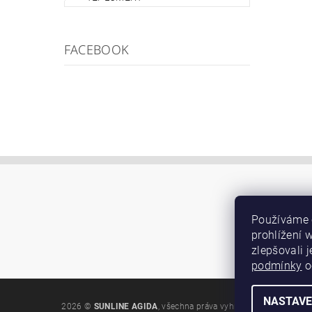
FACEBOOK
Používáme 
prohlížení 
zlepšovali 
podmínky
o
NASTAVE
2026 ©
SUNLINE AGIDA
, všechna práva vyhrazena