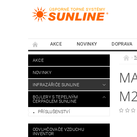
AKCE
NOVINKY
DOPRAVA
T
AKCE
MA
NOVINKY
INFRAZÁŘIČE SUNLINE
M2
BOJLERY S TEPELNÝM
ČERPADLEM SUNLINE
PŘÍSLUŠENSTVÍ
ODVLHČOVAČE VZDUCHU
INVENTOR