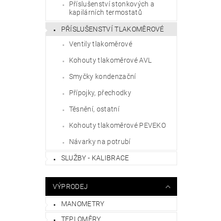
Příslušenství stonkových a
kapilárních termostatů
PŘÍSLUŠENSTVÍ TLAKOMĚROVÉ
Ventily tlakoměrové
Kohouty tlakoměrové AVL
Smyčky kondenzační
Přípojky, přechodky
Těsnění, ostatní
Kohouty tlakoměrové PEVEKO
Návarky na potrubí
SLUŽBY - KALIBRACE
VÝPRODEJ
MANOMETRY
TEPLOMĚRY