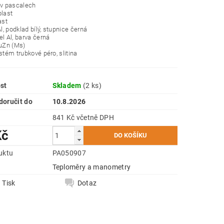
 v pascalech
plast
ast
Al, podklad bílý, stupnice černá
el Al, barva černá
CuZn (Ms)
ystém trubkové péro, slitina
st
Skladem
(2 ks)
oručit do
10.8.2026
841 Kč včetně DPH
Kč
uktu
PA050907
e
Teploměry a manometry
Tisk
Dotaz