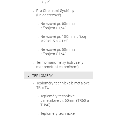
G1/2"
Vlože
Pro Chemické Systémy
(Celonerezové)
Nerezové pr. 63mm s
přípojem G1/4"
Nerezové pr. 100mm, přípoj
M20x1,5 a G1/2"
Nerezové pr. 50mm s
přípojem G1/4"
Termomanometry (sdružený
manometr s teploměrem)
TEPLOMĚRY
Teploměry technické bimetalové
TR a TU
Teploměry technické
bimetalové pr. 60mm (TR60 a
TU60)
Teploměry technické