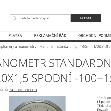
PLATBA
REKLAMAČNÍ ŘÁD
OBCHODNÍ PODMÍ
eploměry a manometry
Manometr standardní pr. 160mm, M20x1,5 s
NOMETR STANDARDNÍ
0X1,5 SPODNÍ -100+1
Neohodnoceno
Průměr p
· Připojen
· Třída př
· Rozsah -