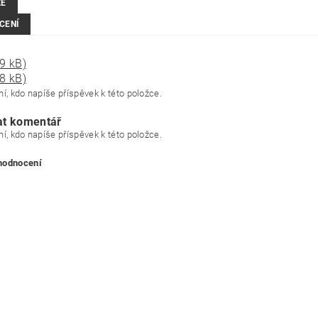
ZE
CENÍ
9 kB)
8 kB)
í, kdo napíše příspěvek k této položce.
at komentář
í, kdo napíše příspěvek k této položce.
 hodnocení