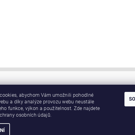
cookies, abychom Vám umožnili pohodlné
S
webu a díky analýze provozu webu neustále
jeho funkce, výkon a použitelnost. Zde najdete
chrany osobních údajů.
NÍ