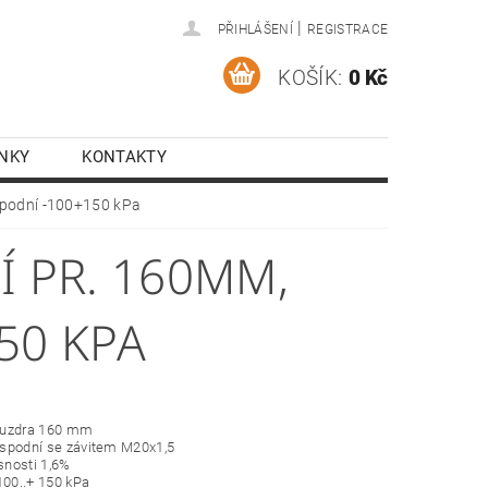
|
PŘIHLÁŠENÍ
REGISTRACE
KOŠÍK:
0 Kč
NKY
KONTAKTY
podní -100+150 kPa
 PR. 160MM,
50 KPA
ouzdra 160 mm
í spodní se závitem M20x1,5
esnosti 1,6%
100..+ 150 kPa