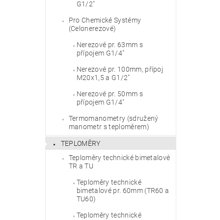
G1/2"
Pro Chemické Systémy
(Celonerezové)
Nerezové pr. 63mm s
přípojem G1/4"
Nerezové pr. 100mm, přípoj
M20x1,5 a G1/2"
Nerezové pr. 50mm s
přípojem G1/4"
Vlože
Termomanometry (sdružený
manometr s teploměrem)
TEPLOMĚRY
Teploměry technické bimetalové
TR a TU
Teploměry technické
bimetalové pr. 60mm (TR60 a
TU60)
Teploměry technické