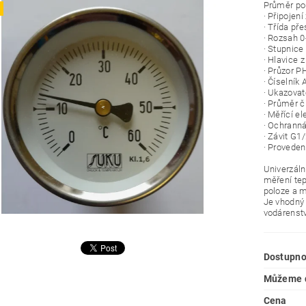
Průměr p
· Připojení
· Třída př
· Rozsah 
· Stupnice
· Hlavice 
· Průzor P
· Číselník 
· Ukazovat
· Průměr 
· Měřící e
· Ochrann
· Závit G1
· Proveden
Univerzál
měření tep
poloze a m
Je vhodný 
vodárenstv
Dostupno
Můžeme d
Cena