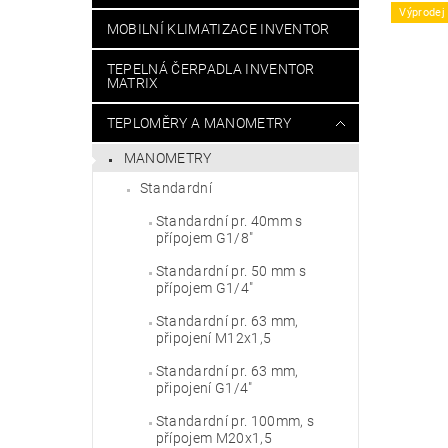
Výprodej
MOBILNÍ KLIMATIZACE INVENTOR
TEPELNÁ ČERPADLA INVENTOR
MATRIX
TEPLOMĚRY A MANOMETRY
MANOMETRY
Standardní
Standardní pr. 40mm s
přípojem G1/8"
Standardní pr. 50 mm s
přípojem G1/4"
Standardní pr. 63 mm,
připojení M12x1,5
Standardní pr. 63 mm,
připojení G1/4"
Standardní pr. 100mm, s
přípojem M20x1,5