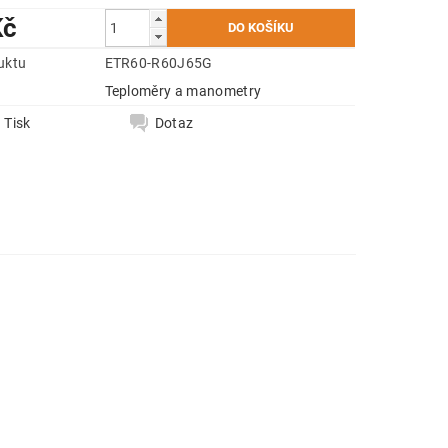
Kč
uktu
ETR60-R60J65G
e
Teploměry a manometry
Tisk
Dotaz