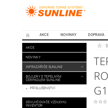
AKCE
NOVINKY
DOPRAVA
T
AKCE
TE
NOVINKY
INFRAZÁŘIČE SUNLINE
RO
BOJLERY S TEPELNÝM
ČERPADLEM SUNLINE
G1
PŘÍSLUŠENSTVÍ
ODVLHČOVAČE VZDUCHU
INVENTOR