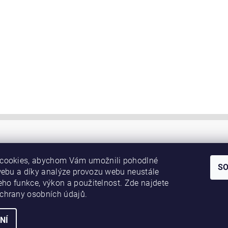
cookies, abychom Vám umožnili pohodlné
S
webu a díky analýze provozu webu neustále
jeho funkce, výkon a použitelnost. Zde najdete
chrany osobních údajů.
NÍ