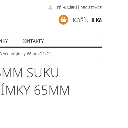
|
PŘIHLÁŠENÍ
REGISTRACE
KOŠÍK:
0 Kč
NKY
KONTAKTY
C včetně jímky 65mm G1/2"
63MM SUKU
 JÍMKY 65MM