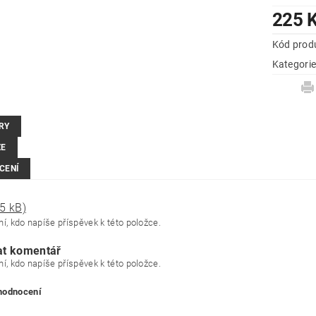
225 
Kód prod
Kategori
RY
ZE
CENÍ
5 kB)
í, kdo napíše příspěvek k této položce.
at komentář
í, kdo napíše příspěvek k této položce.
 hodnocení