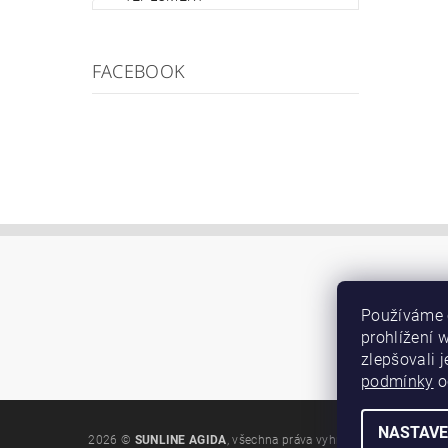
FACEBOOK
Používáme 
prohlížení 
zlepšovali 
podmínky
o
NASTAVE
2026 ©
SUNLINE AGIDA
, všechna práva vyhrazena