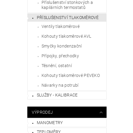
Příslušenství stonkových a
kapilárních termostatů
PŘÍSLUŠENSTVÍ TLAKOMĚROVÉ
Ventily tlakoměrové
Kohouty tlakoměrové AVL
Smyčky kondenzační
Přípojky, přechodky
Těsnění, ostatní
Kohouty tlakoměrové PEVEKO
Návarky na potrubí
SLUŽBY - KALIBRACE
VÝPRODEJ
MANOMETRY
TEPLOMĚRY