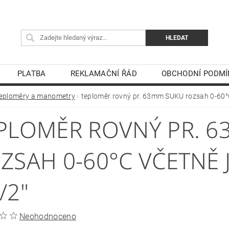
PLATBA
REKLAMAČNÍ ŘÁD
OBCHODNÍ PODMÍ
eploměry a manometry
teploměr rovný pr. 63mm SUKU rozsah 0-60°
PLOMĚR ROVNÝ PR. 
ZSAH 0-60°C VČETNĚ
/2"
Neohodnoceno