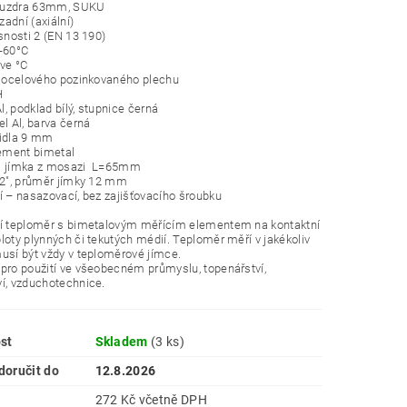
ouzdra 63mm, SUKU
 zadní (axiální)
esnosti 2 (EN 13 190)
0-60°C
 ve °C
z ocelového pozinkovaného plechu
H
Al, podklad bílý, stupnice černá
el Al, barva černá
čidla 9 mm
lement bimetal
á jímka z mosazi L=65mm
/2", průměr jímky 12 mm
í – nasazovací, bez zajišťovacího šroubku
ní teploměr s bimetalovým měřícím elementem na kontaktní
loty plynných či tekutých médií. Teploměr měří v jakékoliv
usí být vždy v teploměrové jímce.
pro použití ve všeobecném průmyslu, topenářství,
í, vzduchotechnice.
st
Skladem
(3 ks)
oručit do
12.8.2026
272 Kč včetně DPH