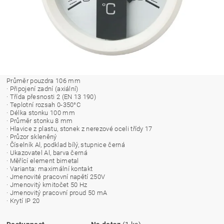
Průměr pouzdra 106 mm
· Připojení zadní (axiální)
· Třída přesnosti 2 (EN 13 190)
· Teplotní rozsah 0-350°C
· Délka stonku 100 mm
· Průměr stonku 8 mm
· Hlavice z plastu, stonek z nerezové oceli třídy 17
· Průzor skleněný
· Číselník Al, podklad bílý, stupnice černá
· Ukazovatel Al, barva černá
· Měřící element bimetal
· Varianta: maximální kontakt
· Jmenovité pracovní napětí 250V
· Jmenovitý kmitočet 50 Hz
· Jmenovitý pracovní proud 50 mA
· Krytí IP 20