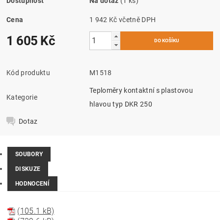
Dostupnost
Na dotaz
(1 ks)
Cena
1 942 Kč včetně DPH
1 605 Kč
Kód produktu
M1518
Teploměry kontaktní s plastovou
Kategorie
hlavou typ DKR 250
Dotaz
SOUBORY
DISKUZE
HODNOCENÍ
(105.1 kB)