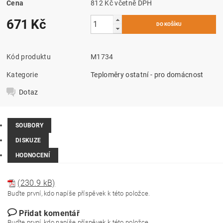
Cena
812 Kč včetně DPH
671 Kč
Kód produktu
M1734
Kategorie
Teploměry ostatní - pro domácnost
Dotaz
SOUBORY
DISKUZE
HODNOCENÍ
(230.9 kB)
Buďte první, kdo napíše příspěvek k této položce.
Přidat komentář
Buďte první, kdo napíše příspěvek k této položce.