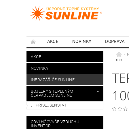
AKCE
NOVINKY
DOPRAVA
T
AKCE
mm
NOVINKY
TE
INFRAZÁŘIČE SUNLINE
10
BOJLERY S TEPELNÝM
ČERPADLEM SUNLINE
PŘÍSLUŠENSTVÍ
ODVLHČOVAČE VZDUCHU
INVENTOR