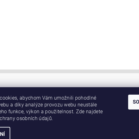
cookies, abychom Vám umožnili pohodlné
S
webu a díky analýze provozu webu neustále
jeho funkce, výkon a použitelnost. Zde najdete
chrany osobních údajů.
NÍ