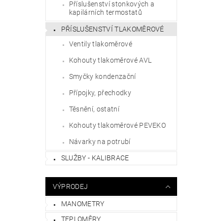
Příslušenství stonkových a
kapilárních termostatů
PŘÍSLUŠENSTVÍ TLAKOMĚROVÉ
Ventily tlakoměrové
Kohouty tlakoměrové AVL
Smyčky kondenzační
Přípojky, přechodky
Těsnění, ostatní
Kohouty tlakoměrové PEVEKO
Návarky na potrubí
SLUŽBY - KALIBRACE
VÝPRODEJ
MANOMETRY
TEPLOMĚRY