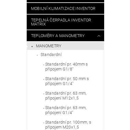
MOBILNÍ KLIMATIZACE INVENTOR
TEPELNÁ ČERPADLA INVENTOR
MATRIX
TEPLOMĚRY A MANOMETRY
MANOMETRY
Standardní
Standardní pr. 40mm s
přípojem G1/8"
Standardní pr. 50 mm s
přípojem G1/4"
Standardní pr. 63 mm,
připojení M12x1,5
Standardní pr. 63 mm,
připojení G1/4"
Standardní pr. 100mm, s
přípojem M20x1,5