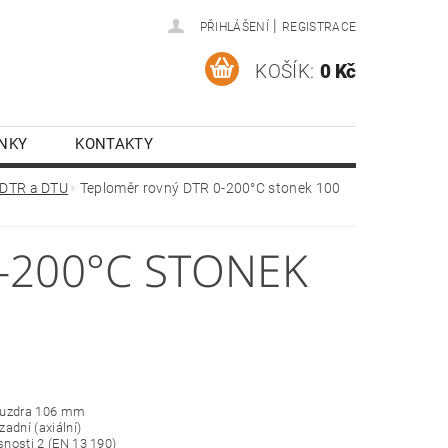
|
PŘIHLÁŠENÍ
REGISTRACE
KOŠÍK:
0 Kč
NKY
KONTAKTY
 DTR a DTU
Teploměr rovný DTR 0-200°C stonek 100
-200°C STONEK
ouzdra 106 mm
 zadní (axiální)
esnosti 2 (EN 13 190)