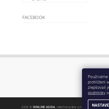
FACEBOOK
Používáme 
prohlížení 
zlepšovali 
podmínky
o
NASTAVE
2026 ©
SUNLINE AGIDA
, všechna práva vyhrazena