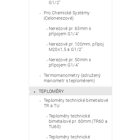
G1/2"
Pro Chemické Systémy
(Celonerezové)
Vlože
Nerezové pr. 63mm s
přípojem G1/4"
Nerezové pr. 100mm, přípoj
M20x1,5 a G1/2"
Nerezové pr. 50mm s
přípojem G1/4"
Termomanometry (sdružený
manometr s teploměrem)
TEPLOMĚRY
Teploměry technické bimetalové
TR a TU
Teploměry technické
bimetalové pr. 60mm (TR60 a
TU60)
Teploměry technické