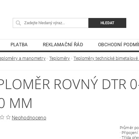
PLATBA
REKLAMAČNÍ ŘÁD
OBCHODNÍ PODMÍ
eploměry a manometry
Teploměry
Teploměry technické bimetalové
PLOMĚR ROVNÝ DTR 0
0 MM
Neohodnoceno
Průměr p
· Připojení
· Třída př