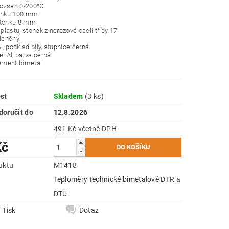
 rozsah 0-200°C
tonku 100 mm
stonku 8 mm
 plastu, stonek z nerezové oceli třídy 17
kleněný
Al, podklad bílý, stupnice černá
el Al, barva černá
lement bimetal
st
Skladem
(3 ks)
oručit do
12.8.2026
491 Kč včetně DPH
Kč
uktu
M1418
Teploměry technické bimetalové DTR a
e
DTU
Tisk
Dotaz