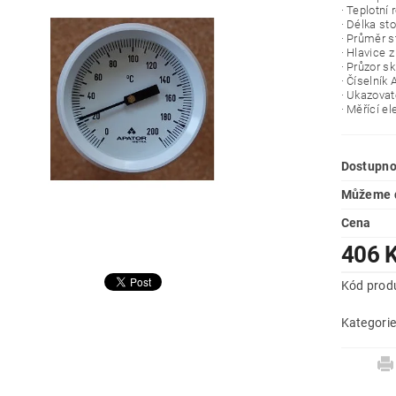
· Teplotní
· Délka s
· Průměr 
· Hlavice z
· Průzor s
· Číselník 
· Ukazovat
· Měřící e
Dostupno
Můžeme d
Cena
406 
Kód prod
Kategori