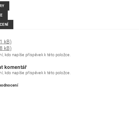
RY
ZE
CENÍ
1 kB)
8 kB)
í, kdo napíše příspěvek k této položce.
at komentář
í, kdo napíše příspěvek k této položce.
 hodnocení