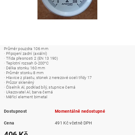
Průměr pouzdra 106 mm
· Připojení zadní (axiální)
· Třída přesnosti 2 (EN 13 190)
· Teplotní rozsah 0-200°C
· Délka stonku 160 mm
· Průměr stonku 8 mm
· Hlavice z plastu, stonek z nerezové oceli třídy 17
· Průzor skleněný
· Číselník Al, podklad bílý, stupnice černá
· Ukazovatel Al, barva černá
· Měřící element bimetal
Dostupnost
Momentálně nedostupné
Cena
491 Kč včetně DPH
406 Kč