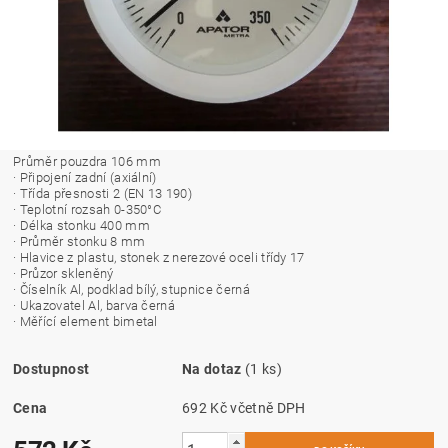
Průměr pouzdra 106 mm
· Připojení zadní (axiální)
· Třída přesnosti 2 (EN 13 190)
· Teplotní rozsah 0-350°C
· Délka stonku 400 mm
· Průměr stonku 8 mm
· Hlavice z plastu, stonek z nerezové oceli třídy 17
· Průzor skleněný
· Číselník Al, podklad bílý, stupnice černá
· Ukazovatel Al, barva černá
· Měřící element bimetal
Dostupnost
Na dotaz
(1 ks)
Cena
692 Kč včetně DPH