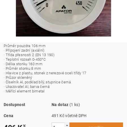
Průměr pouzdra 106 mm
· Připojení zadní (axiální)
· Třída přesnosti 2 (EN 13 190)
· Teplotní rozsah 0-450°C
· Délka stonku 160 mm
· Průměr stonku 8 mm
· Hlavice z plastu, stonek z nerezové oceli třídy 17
· Průzor skleněný
· Číselník Al, podklad bílý, stupnice černá
· Ukazovatel Al, barva černá
· Měřící element bimetal
Dostupnost
Na dotaz
(1 ks)
Cena
491 Kč včetně DPH