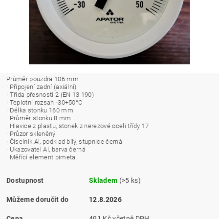
Průměr pouzdra 106 mm
· Připojení zadní (axiální)
· Třída přesnosti 2 (EN 13 190)
· Teplotní rozsah -30+50°C
· Délka stonku 160 mm
· Průměr stonku 8 mm
· Hlavice z plastu, stonek z nerezové oceli třídy 17
· Průzor skleněný
· Číselník Al, podklad bílý, stupnice černá
· Ukazovatel Al, barva černá
· Měřící element bimetal
Dostupnost
Skladem
(>5 ks)
Můžeme doručit do
12.8.2026
Cena
491 Kč včetně DPH