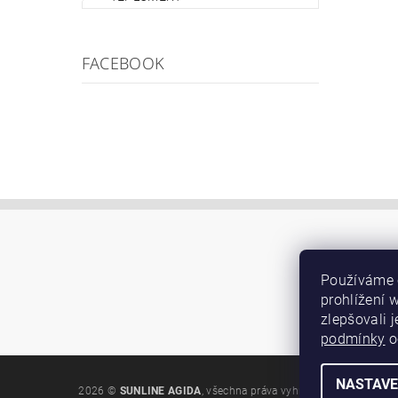
FACEBOOK
Používáme 
prohlížení 
zlepšovali 
podmínky
o
NASTAVE
2026 ©
SUNLINE AGIDA
, všechna práva vyhrazena