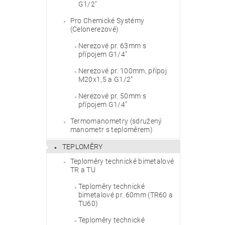
G1/2"
Pro Chemické Systémy
Vlože
(Celonerezové)
Nerezové pr. 63mm s
přípojem G1/4"
Nerezové pr. 100mm, přípoj
M20x1,5 a G1/2"
Nerezové pr. 50mm s
přípojem G1/4"
Termomanometry (sdružený
manometr s teploměrem)
TEPLOMĚRY
Teploměry technické bimetalové
TR a TU
Teploměry technické
bimetalové pr. 60mm (TR60 a
TU60)
Teploměry technické