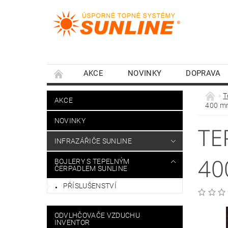
AKCE
NOVINKY
DOPRAVA
T
AKCE
400 m
NOVINKY
TE
INFRAZÁŘIČE SUNLINE
40
BOJLERY S TEPELNÝM
ČERPADLEM SUNLINE
PŘÍSLUŠENSTVÍ
ODVLHČOVAČE VZDUCHU
INVENTOR