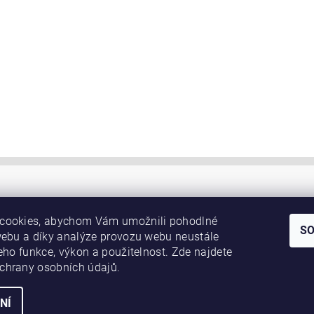
cookies, abychom Vám umožnili pohodlné
S
webu a díky analýze provozu webu neustále
jeho funkce, výkon a použitelnost. Zde najdete
chrany osobních údajů.
NÍ