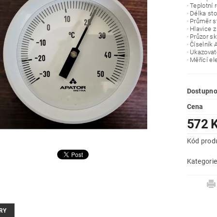
· Teplotní
· Délka s
· Průměr 
· Hlavice z
· Průzor s
· Číselník 
· Ukazovat
· Měřící e
Dostupno
Cena
572 
Kód prod
Kategori
RY