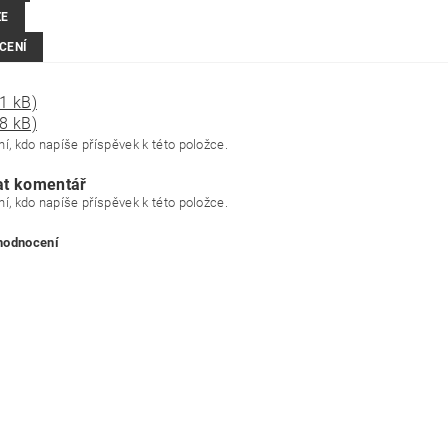
ZE
CENÍ
1 kB)
8 kB)
í, kdo napíše příspěvek k této položce.
at komentář
í, kdo napíše příspěvek k této položce.
 hodnocení