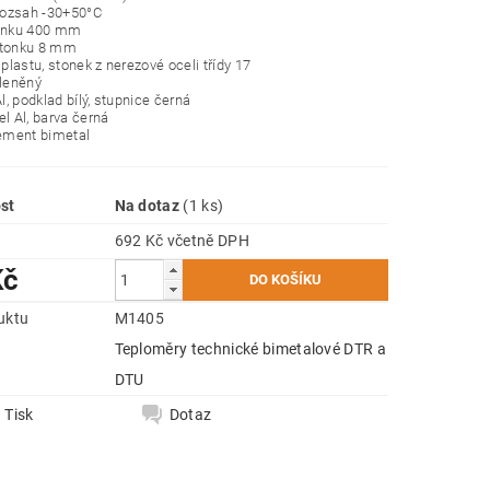
 rozsah -30+50°C
tonku 400 mm
stonku 8 mm
 plastu, stonek z nerezové oceli třídy 17
kleněný
Al, podklad bílý, stupnice černá
el Al, barva černá
lement bimetal
st
Na dotaz
(1 ks)
692 Kč včetně DPH
Kč
uktu
M1405
Teploměry technické bimetalové DTR a
e
DTU
Tisk
Dotaz