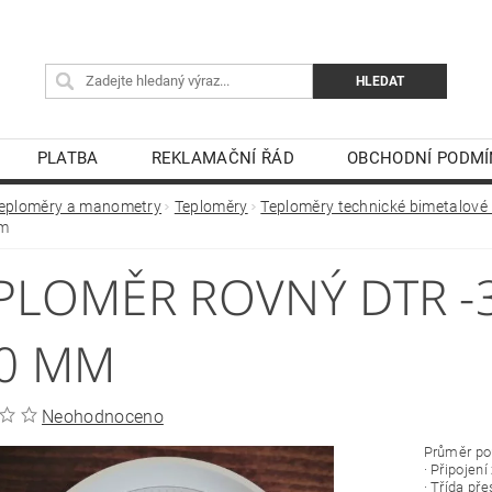
PLATBA
REKLAMAČNÍ ŘÁD
OBCHODNÍ PODMÍ
eploměry a manometry
Teploměry
Teploměry technické bimetalové
m
PLOMĚR ROVNÝ DTR -
0 MM
Neohodnoceno
Průměr p
· Připojení
· Třída př