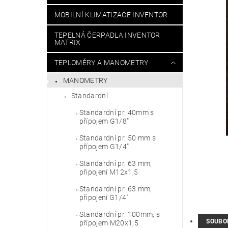
MOBILNÍ KLIMATIZACE INVENTOR
TEPELNÁ ČERPADLA INVENTOR
MATRIX
TEPLOMĚRY A MANOMETRY
MANOMETRY
Standardní
Standardní pr. 40mm s
přípojem G1/8"
Standardní pr. 50 mm s
přípojem G1/4"
Standardní pr. 63 mm,
připojení M12x1,5
Standardní pr. 63 mm,
připojení G1/4"
Standardní pr. 100mm, s
SOUBO
přípojem M20x1,5