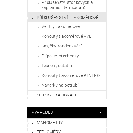
Příslušenství stonkových a
kapilárních termostatů
PŘÍSLUŠENSTVÍ TLAKOMĚROVÉ
Ventily tlakoměrové
Kohouty tlakoměrové AVL
Smyčky kondenzační
Přípojky, přechodky
Těsnění, ostatní
Kohouty tlakoměrové PEVEKO
Návarky na potrubí
SLUŽBY - KALIBRACE
VÝPRODEJ
MANOMETRY
TEPLOMĚRY