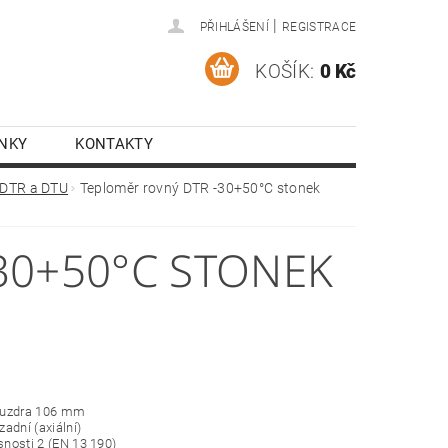
|
PŘIHLÁŠENÍ
REGISTRACE
KOŠÍK:
0 Kč
NKY
KONTAKTY
 DTR a DTU
Teploměr rovný DTR -30+50°C stonek
30+50°C STONEK
ouzdra 106 mm
 zadní (axiální)
esnosti 2 (EN 13 190)