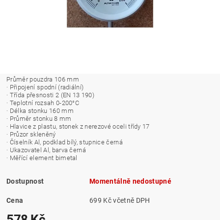
Průměr pouzdra 106 mm
· Připojení spodní (radiální)
· Třída přesnosti 2 (EN 13 190)
· Teplotní rozsah 0-200°C
· Délka stonku 160 mm
· Průměr stonku 8 mm
· Hlavice z plastu, stonek z nerezové oceli třídy 17
· Průzor skleněný
· Číselník Al, podklad bílý, stupnice černá
· Ukazovatel Al, barva černá
· Měřící element bimetal
Dostupnost
Momentálně nedostupné
Cena
699 Kč včetně DPH
578 Kč