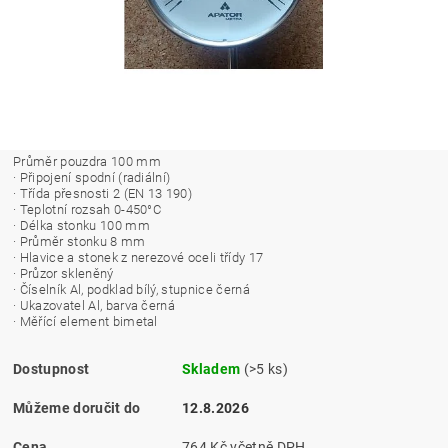
Průměr pouzdra 100 mm
· Připojení spodní (radiální)
· Třída přesnosti 2 (EN 13 190)
· Teplotní rozsah 0-450°C
· Délka stonku 100 mm
· Průměr stonku 8 mm
· Hlavice a stonek z nerezové oceli třídy 17
· Průzor skleněný
· Číselník Al, podklad bílý, stupnice černá
· Ukazovatel Al, barva černá
· Měřící element bimetal
Dostupnost
Skladem
(>5 ks)
Můžeme doručit do
12.8.2026
Cena
764 Kč včetně DPH