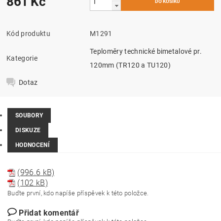
861 Kč
Kód produktu
M1291
Teploměry technické bimetalové pr.
Kategorie
120mm (TR120 a TU120)
Dotaz
SOUBORY
DISKUZE
HODNOCENÍ
(996.6 kB)
(102 kB)
Buďte první, kdo napíše příspěvek k této položce.
Přidat komentář