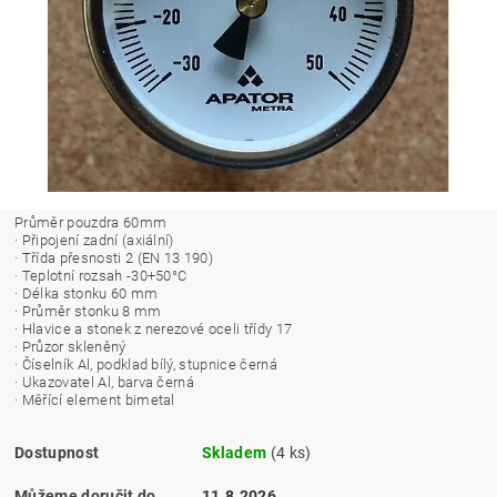
Průměr pouzdra 60mm
· Připojení zadní (axiální)
· Třída přesnosti 2 (EN 13 190)
· Teplotní rozsah -30+50°C
· Délka stonku 60 mm
· Průměr stonku 8 mm
· Hlavice a stonek z nerezové oceli třídy 17
· Průzor skleněný
· Číselník Al, podklad bílý, stupnice černá
· Ukazovatel Al, barva černá
· Měřící element bimetal
Dostupnost
Skladem
(4 ks)
Můžeme doručit do
11.8.2026