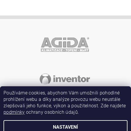
Vložením hodnocení souhlasíte s
podmínkami ochrany
osobních údajů
Používáme cookies, abychom Vám umožnili pohodlné
prohlížení webu a díky analýze provozu webu neustále
zlepšovali jeho funkce, výkon a použitelnost. Zde najdete
podmínky
ochrany osobních údajů.
NASTAVENÍ