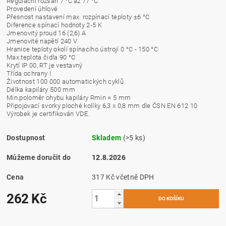
Regulační rozsah 7 °C až 77 °C
Provedení úhlové
Přesnost nastavení max. rozpínací teploty ±6 °C
Diference spínací hodnoty 2-5 K
Jmenovitý proud 16 (2,6) A
Jmenovité napětí 240 V
Hranice teploty okolí spínacího ústrojí 0 °C - 150 °C
Max.teplota čidla 90 °C
Krytí IP 00, RT je vestavný
Třída ochrany I
Životnost 100 000 automatických cyklů
Délka kapiláry 500 mm
Min.poloměr ohybu kapiláry Rmin = 5 mm
Připojovací svorky ploché kolíky 6,3 x 0,8 mm dle ČSN EN 612 10
Výrobek je certifikován VDE.
Dostupnost
Skladem
(>5 ks)
Můžeme doručit do
12.8.2026
Cena
317 Kč včetně DPH
262 Kč