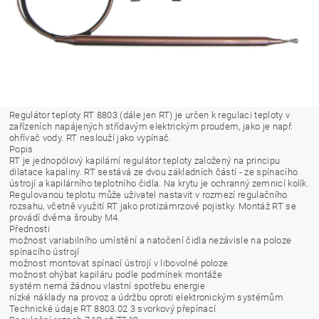
Regulátor teploty RT 8803 (dále jen RT) je určen k regulaci teploty v
zařízeních napájených střídavým elektrickým prou­dem, jako je např.
ohřívač vody. RT neslouží jako vypínač.
Popis
RT je jednopólový kapilární regulátor teploty založe­ný na principu
dilatace kapaliny. RT sestává ze dvou základních částí - ze spínacího
ústrojí a kapilárního teplotního čidla. Na krytu je ochranný zemnicí kolík.
Regulovanou teplotu může uživatel nastavit v rozme­zí regulačního
rozsahu, včetně využití RT jako proti­zámrzové pojistky. Montáž RT se
provádí dvěma šrouby M4.
Přednosti
možnost variabilního umístění a natočení čidla nezávisle na poloze
spínacího ústrojí
možnost montovat spínací ústrojí v libovolné poloze
možnost ohýbat kapiláru podle podmínek montáže
systém nemá žádnou vlastní spotřebu energie
nízké náklady na provoz a údržbu oproti elektro­nickým systémům
Technické údaje RT 8803.02 3 svorkový přepínací