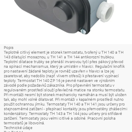
Popis
Teplotně citlivý element je stonek termostatu, tvořený u TH 140 a TH
143 dilatující mosaznou, u TH 141 a TH 144 antikorozní trubkou.
Teplotní dilatace trubky se přenáší invarovou tyčí přes pákový převod
na spí­nací mechanismus, který je umístěn v hlavici. Regulační knoflík
pro nastavení žádané teplo­ty je rovněž uzavřen v hlavici a lze jej
zaaretovat, aby nedošlo (např. vlivem otřesů) k pře­stavení vypínací
teploty. Termostat TH 140 ZP 16 je pevně nastaven ve výrobním
závodě podle požadavků zákazníka. Pro připevnění termostatu v
regulovaném prostředí slouží převlečná matice na stonku termostatu.
Při montáži nesmí být stonek mechanicky namáhán a musí být uložen
tak, aby mohl volně dilatovat. Při montáži v kapalném prostředí nutno
použít ochran­nou jímku. Termostaty TH 140 a TH 141 jsou určeny pro
stejnosměrné zatížení - přepínací kontakty jsou přemostěny zhášecími
kondenzátory. Termostaty TH 143 a TH 144 jsou určeny pro střídavé
zatížení. Termostaty jsou velmi citlivé a odolné. Pracovní polo­ha
termostatů je libovolná.
Technické údaje