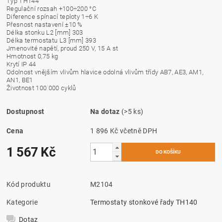
Typ TH144
Regulační rozsah +100÷200 °C
Diference spínací teploty 1÷6 K
Přesnost nastavení ±10 %
Délka stonku L2 [mm] 303
Délka termostatu L3 [mm] 393
Jmenovité napětí, proud 250 V, 15 A st
Hmotnost 0,75 kg
Krytí IP 44
Odolnost vnějším vlivům hlavice odolná vlivům třídy AB7, AE3, AM1,
AN1, BE1
Životnost 100 000 cyklů
Dostupnost
Na dotaz
(>5 ks)
Cena
1 896 Kč včetně DPH
1 567 Kč
Kód produktu
M2104
Kategorie
Termostaty stonkové řady TH140
Dotaz