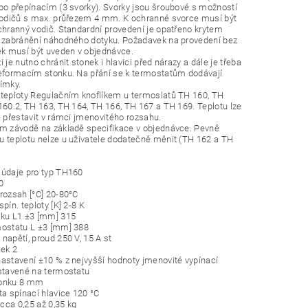
bo přepínacím (3 svorky). Svorky jsou šroubové s mož­ností
 vodičů s max. průřezem 4 mm. K ochranné svorce musí být
chranný vodič. Standardní provedení je opatřeno krytem
o zabránění náhodného dotyku. Požadavek na provedení bez
ek musí být uveden v objednáv­ce.
 je nutno chránit stonek i hlavici před nárazy a dále je třeba
eformacím stonku. Na přání se k termostatům dodávají
ímky.
 teploty Regulačním knoflíkem u termoslatů TH 160, TH
160.2, TH 163, TH 164, TH 166, TH 167 a TH 169. Teplotu lze
e přestavit v rámci jmeno­vitého rozsahu.
ím závodě na základě specifikace v objednávce. Pevně
 teplotu nelze u uživatele dodatečně měnit (TH 162 a TH
 údaje pro typ TH160
0
rozsah [°C] 20-80°C
pín. teploty [K] 2-8 K
nku L1 ±3 [mm] 315
mostatu L ±3 [mm] 388
napětí, proud 250 V, 15 A st
rek 2
astavení ±10 % z nejvyšší hodnoty jmenovité vypínací
stavené na termostatu
tonku 8 mm
ta spínací hlavice 120 °C
ca 0,25 až 0,35 kg