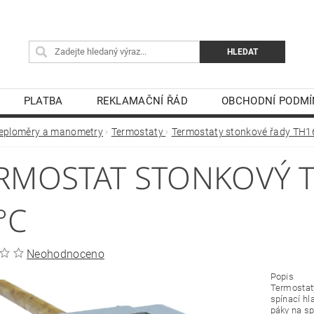
PLATBA
REKLAMAČNÍ ŘÁD
OBCHODNÍ PODMÍ
eploměry a manometry
Termostaty
Termostaty stonkové řady TH
RMOSTAT STONKOVÝ T
°C
Neohodnoceno
Popis
Termostaty
spínací hl
páky na sp