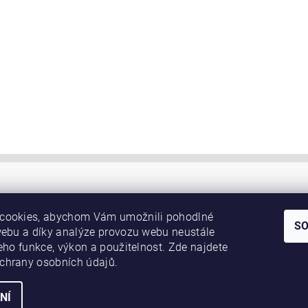
cookies, abychom Vám umožnili pohodlné
S
webu a díky analýze provozu webu neustále
jeho funkce, výkon a použitelnost. Zde najdete
chrany osobních údajů.
NÍ