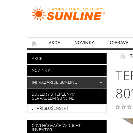
AKCE
NOVINKY
DOPRAVA
T
AKCE
TE
NOVINKY
INFRAZÁŘIČE SUNLINE
80
BOJLERY S TEPELNÝM
ČERPADLEM SUNLINE
PŘÍSLUŠENSTVÍ
ODVLHČOVAČE VZDUCHU
INVENTOR