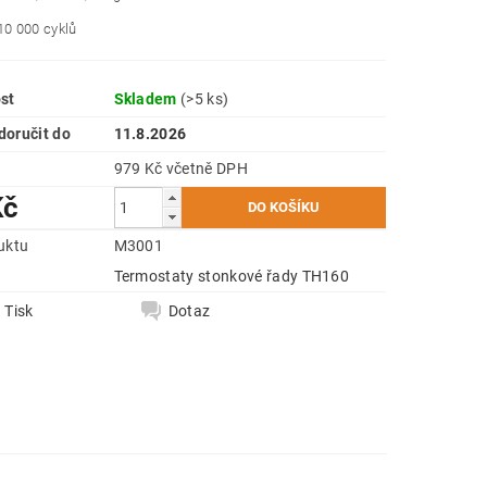
10 000 cyklů
st
Skladem
(>5 ks)
oručit do
11.8.2026
979 Kč včetně DPH
Kč
uktu
M3001
e
Termostaty stonkové řady TH160
Tisk
Dotaz