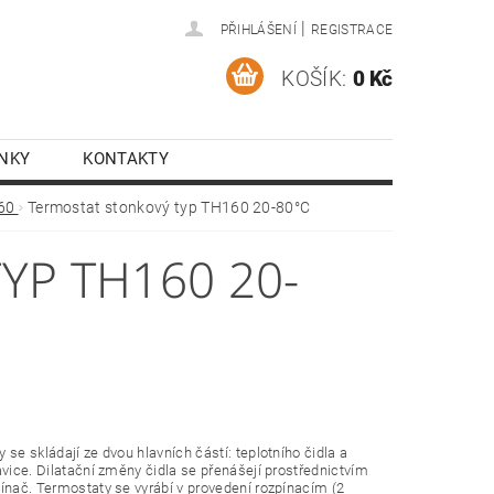
|
PŘIHLÁŠENÍ
REGISTRACE
KOŠÍK:
0 Kč
NKY
KONTAKTY
160
Termostat stonkový typ TH160 20-80°C
YP TH160 20-
 se skládají ze dvou hlavních částí: teplot­ního čidla a
avice. Dilatační změny čidla se přenášejí prostřednictvím
ínač. Termostaty se vyrábí v provedení rozpínacím (2