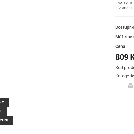
Krytí IP 00
Životnost 
Dostupno
Můžeme d
Cena
809 
Kód prod
Kategori
RY
ZE
CENÍ