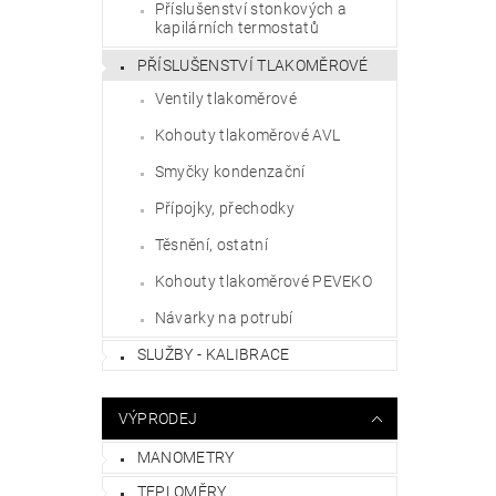
Příslušenství stonkových a
kapilárních termostatů
PŘÍSLUŠENSTVÍ TLAKOMĚROVÉ
Ventily tlakoměrové
Kohouty tlakoměrové AVL
Smyčky kondenzační
Přípojky, přechodky
Těsnění, ostatní
Kohouty tlakoměrové PEVEKO
Návarky na potrubí
SLUŽBY - KALIBRACE
VÝPRODEJ
MANOMETRY
TEPLOMĚRY