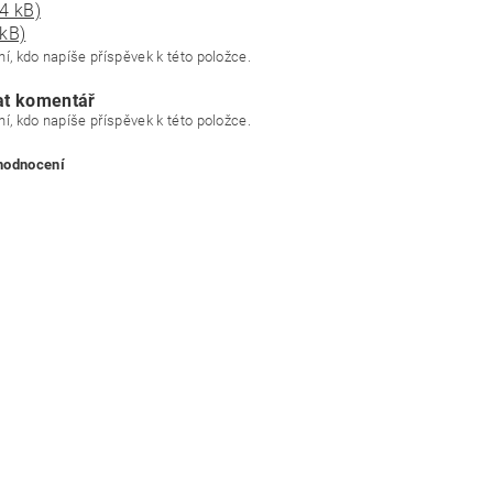
4 kB)
 kB)
í, kdo napíše příspěvek k této položce.
at komentář
í, kdo napíše příspěvek k této položce.
 hodnocení
ním hodnocení souhlasíte s
podmínkami ochrany osobních údajů