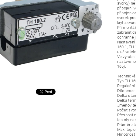
svorky) ne
připojení
připojen o
svorek pr
krytu svor
Při montáži
zabránit d
ochranné j
Nastavení
160.1, TH 
u uživatel
Ve výrobn
nastavenou
165).
Technické
Typ TH 16
Regulační 
Diference s
Délka sto
Délka ter
Jmenovité 
Počet svo
Přesnost n
teploty na
Průměr s
Max. teplo
Hmotnost c