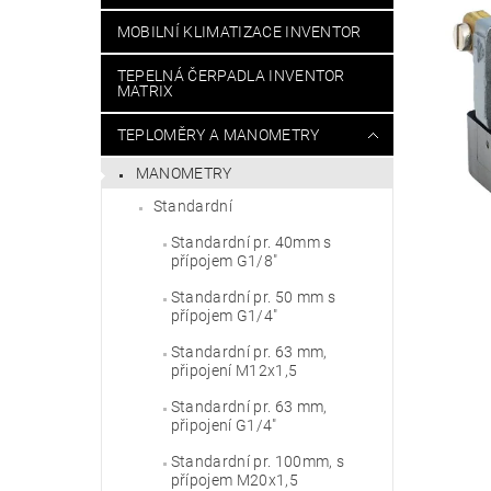
MOBILNÍ KLIMATIZACE INVENTOR
TEPELNÁ ČERPADLA INVENTOR
MATRIX
TEPLOMĚRY A MANOMETRY
MANOMETRY
Standardní
Standardní pr. 40mm s
přípojem G1/8"
Standardní pr. 50 mm s
přípojem G1/4"
Standardní pr. 63 mm,
připojení M12x1,5
Standardní pr. 63 mm,
připojení G1/4"
Standardní pr. 100mm, s
přípojem M20x1,5