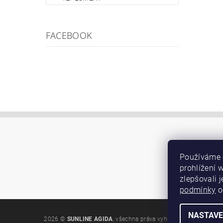
FACEBOOK
Používáme 
prohlížení 
zlepšovali 
podmínky
o
NASTAVE
2026 ©
SUNLINE AGIDA
, všechna práva vyhrazena