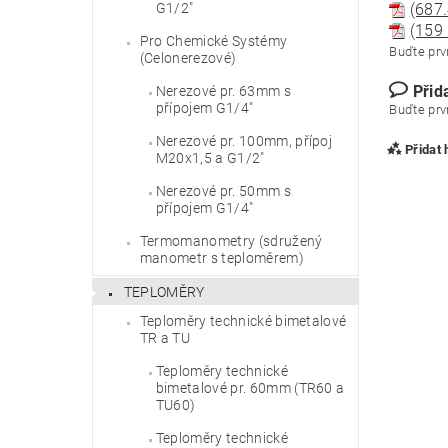
(687.
G1/2"
(159
Pro Chemické Systémy
Buďte prvn
(Celonerezové)
Přid
Nerezové pr. 63mm s
přípojem G1/4"
Buďte prvn
Nerezové pr. 100mm, přípoj
Přidat
M20x1,5 a G1/2"
Nerezové pr. 50mm s
přípojem G1/4"
Termomanometry (sdružený
manometr s teploměrem)
TEPLOMĚRY
Teploměry technické bimetalové
TR a TU
Teploměry technické
bimetalové pr. 60mm (TR60 a
TU60)
Vlože
Teploměry technické