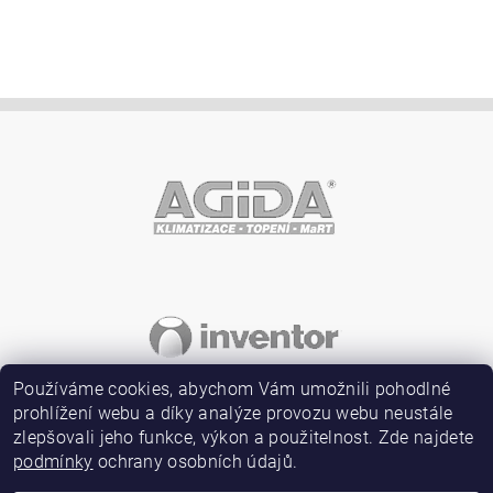
Vložením hodnocení souhlasíte s
podmínkami ochrany
osobních údajů
Používáme cookies, abychom Vám umožnili pohodlné
prohlížení webu a díky analýze provozu webu neustále
zlepšovali jeho funkce, výkon a použitelnost. Zde najdete
podmínky
ochrany osobních údajů.