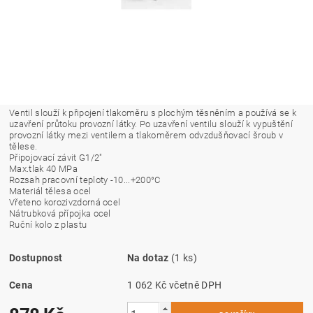
Ventil slouží k připojení tlakoměru s plochým těsněním a používá se k
uzavření průtoku provozní látky. Po uzavření ventilu slouží k vypuštění
provozní látky mezi ventilem a tlakoměrem odvzdušňovací šroub v
tělese.
Připojovací závit G1/2"
Max.tlak 40 MPa
Rozsah pracovní teploty -10...+200°C
Materiál tělesa ocel
Vřeteno korozivzdorná ocel
Nátrubková přípojka ocel
Ruční kolo z plastu
Dostupnost
Na dotaz
(1 ks)
Cena
1 062 Kč včetně DPH