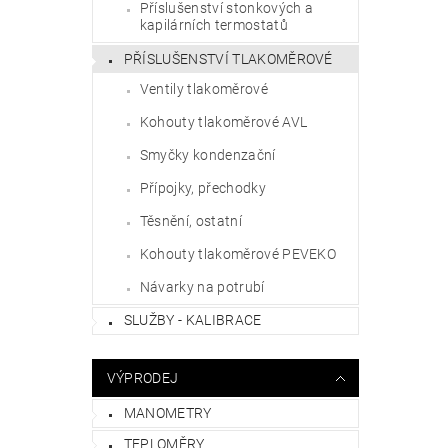
Příslušenství stonkových a
kapilárních termostatů
PŘÍSLUŠENSTVÍ TLAKOMĚROVÉ
Ventily tlakoměrové
Kohouty tlakoměrové AVL
Smyčky kondenzační
Přípojky, přechodky
Těsnění, ostatní
Kohouty tlakoměrové PEVEKO
Návarky na potrubí
SLUŽBY - KALIBRACE
VÝPRODEJ
MANOMETRY
TEPLOMĚRY