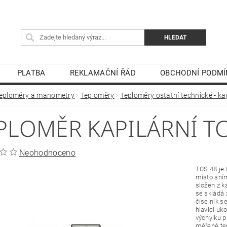
PLATBA
REKLAMAČNÍ ŘÁD
OBCHODNÍ PODMÍ
eploměry a manometry
Teploměry
Teploměry ostatní technické - kap
PLOMĚR KAPILÁRNÍ TC
Neohodnoceno
TCS 48 je 
místo sním
složen z k
se skládá 
číselník s
hlavici u
výchylku p
měřené tep