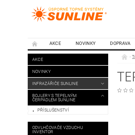
AKCE
NOVINKY
DOPRAVA
T
AKCE
TE
NOVINKY
INFRAZÁŘIČE SUNLINE
BOJLERY S TEPELNÝM
ČERPADLEM SUNLINE
PŘÍSLUŠENSTVÍ
ODVLHČOVAČE VZDUCHU
INVENTOR