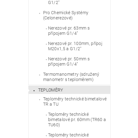
G1/2"
Pro Chemické Systémy
(Celonerezové)
Nerezové pr. 63mm s
přípojem G1/4"
Nerezové pr. 100mm, přípoj
M20x1,5 a G1/2"
Nerezové pr. 50mm s
přípojem G1/4"
Termomanometry (sdružený
manometr s teploměrem)
TEPLOMĚRY
Teploměry technické bimetalové
TR a TU
Teploměry technické
bimetalové pr. 60mm (TR60 a
TU60)
Teploměry technické