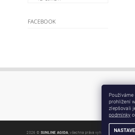
FACEBOOK
Používáme 
prohlížení 
zlepšovali 
podmínky
o
NASTAVE
2026 ©
SUNLINE AGIDA
, všechna práva vyhrazena