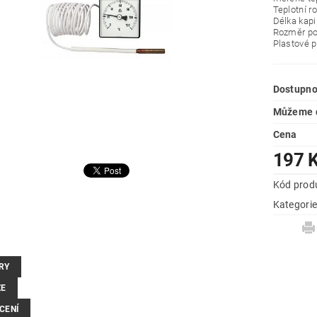
Teplotní r
Délka kap
Rozměr po
Plastové p
Dostupno
Můžeme d
Cena
197 
Kód prod
Kategori
RY
ZE
CENÍ