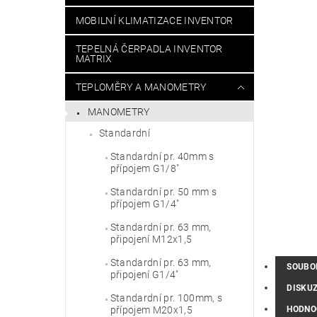
MOBILNÍ KLIMATIZACE INVENTOR
TEPELNÁ ČERPADLA INVENTOR
MATRIX
TEPLOMĚRY A MANOMETRY
MANOMETRY
Standardní
Standardní pr. 40mm s
přípojem G1/8"
Standardní pr. 50 mm s
přípojem G1/4"
Standardní pr. 63 mm,
připojení M12x1,5
Standardní pr. 63 mm,
SOUBO
připojení G1/4"
DISKU
Standardní pr. 100mm, s
HODNO
přípojem M20x1,5