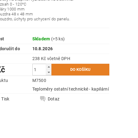
ozsah 0 - 120°C
iláry 1000 mm
uzdra 48 x 48 mm
ouzdro, úchyty pro uchycení do panelu.
st
Skladem
(>5 ks)
oručit do
10.8.2026
238 Kč včetně DPH
Kč
uktu
M7500
e
Teploměry ostatní technické - kapilární
Tisk
Dotaz