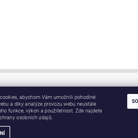
cookies, abychom Vám umožnili pohodlné
S
webu a díky analýze provozu webu neustále
jeho funkce, výkon a použitelnost. Zde najdete
chrany osobních údajů.
NÍ