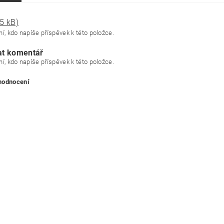
5 kB)
í, kdo napíše příspěvek k této položce.
at komentář
í, kdo napíše příspěvek k této položce.
 hodnocení
ním hodnocení souhlasíte s
podmínkami ochrany osobních údajů